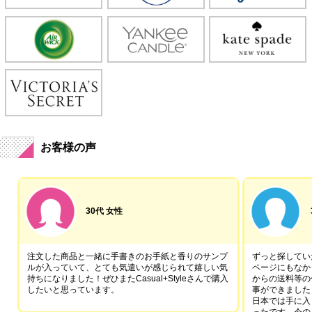
お客様の声
30代 女性
注文した商品と一緒に手書きのお手紙と香りのサンプ
ずっと探していた
ルが入っていて、とても気遣いが感じられて嬉しい気
ページにもなか
持ちになりました！ぜひまたCasual+Styleさんで購入
からの送料等の
したいと思っています。
事ができました
日本では手に入
ったです。今の