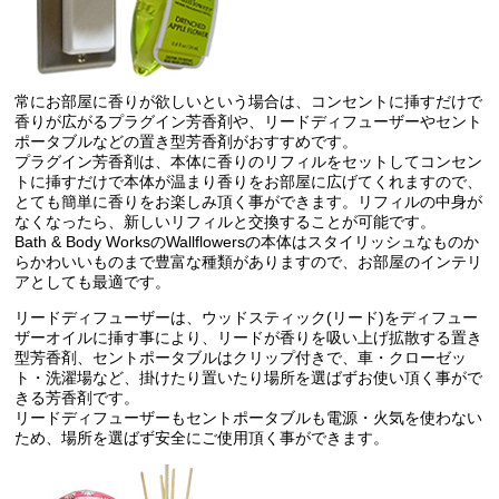
常にお部屋に香りが欲しいという場合は、コンセントに挿すだけで
香りが広がるプラグイン芳香剤や、リードディフューザーやセント
ポータブルなどの置き型芳香剤がおすすめです。
プラグイン芳香剤は、本体に香りのリフィルをセットしてコンセン
トに挿すだけで本体が温まり香りをお部屋に広げてくれますので、
とても簡単に香りをお楽しみ頂く事ができます。リフィルの中身が
なくなったら、新しいリフィルと交換することが可能です。
Bath & Body WorksのWallflowersの本体はスタイリッシュなものか
らかわいいものまで豊富な種類がありますので、お部屋のインテリ
アとしても最適です。
リードディフューザーは、ウッドスティック(リード)をディフュー
ザーオイルに挿す事により、リードが香りを吸い上げ拡散する置き
型芳香剤、セントポータブルはクリップ付きで、車・クローゼッ
ト・洗濯場など、掛けたり置いたり場所を選ばずお使い頂く事がで
きる芳香剤です。
リードディフューザーもセントポータブルも電源・火気を使わない
ため、場所を選ばず安全にご使用頂く事ができます。