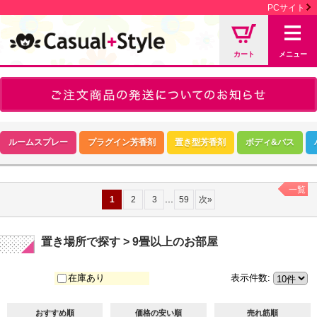
PCサイト
カート
メニュー
ルームスプレー
プラグイン芳香剤
置き型芳香剤
ボディ&バス
一覧
...
1
2
3
59
次
»
置き場所で探す > 9畳以上のお部屋
在庫あり
表示件数
:
おすすめ順
価格の安い順
売れ筋順