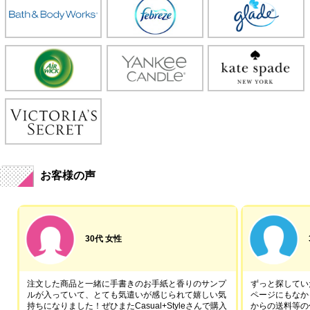
お客様の声
30代 女性
注文した商品と一緒に手書きのお手紙と香りのサンプ
ずっと探していた
ルが入っていて、とても気遣いが感じられて嬉しい気
ページにもなか
持ちになりました！ぜひまたCasual+Styleさんで購入
からの送料等の