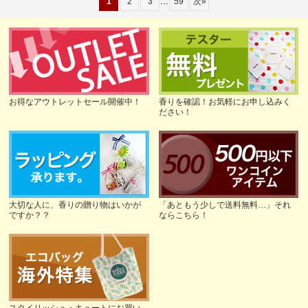
...
1
2
3
59
次
»
お得なアウトレットセール開催中！
香りを確認！お気軽にお申し込みく
ださい！
大切な人に、香りの贈り物はいかが
「あともう少しで送料無料…」それ
ですか？？
ならこちら！