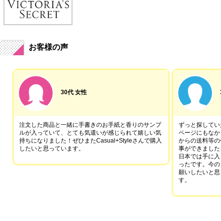
お客様の声
30代 女性
注文した商品と一緒に手書きのお手紙と香りのサンプ
ずっと探していた
ルが入っていて、とても気遣いが感じられて嬉しい気
ページにもなか
持ちになりました！ぜひまたCasual+Styleさんで購入
からの送料等の
したいと思っています。
事ができました
日本では手に入
ったです。今の
願いしたいと思
す。