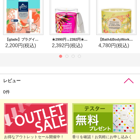
【glade】プラグインオイルリフィル(2個入)：ジューシーピーチ＆エルダーフラワー
★2990円→2392円★【Bath&BodyWorks】シグネチャー1-wickキャンドル（8oz）：ピンクパイナップルサンライズ
【Bath&BodyWorks】3-wickキャンドル（14.5oz）：スイートティー＆レモネード
2,200円
(税込)
2,392円
(税込)
4,780円
(税込)
レビュー
0
件
お得なアウトレットセール開催中！
香りを確認！お気軽にお申し込みく