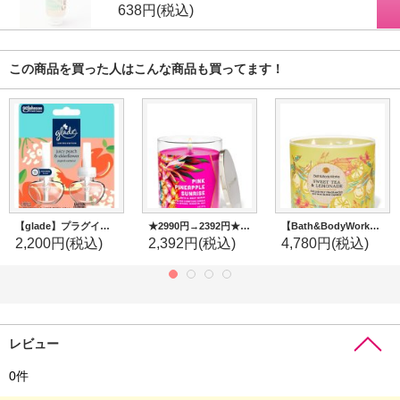
638円
(税込)
この商品を買った人はこんな商品も買ってます！
【glade】プラグインオイルリフィル(2個入)：ジューシーピーチ＆エルダーフラワー
★2990円→2392円★【Bath&BodyWorks】シグネチャー1-wickキャンドル（8oz）：ピンクパイナップルサンライズ
【Bath&BodyWorks】3-wickキャンドル（14.5oz）：スイートティー＆レモネード
2,200円
(税込)
2,392円
(税込)
4,780円
(税込)
レビュー
0
件