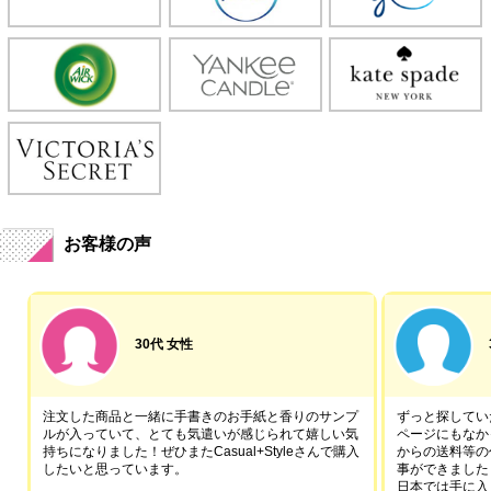
お客様の声
30代 女性
注文した商品と一緒に手書きのお手紙と香りのサンプ
ずっと探していた
ルが入っていて、とても気遣いが感じられて嬉しい気
ページにもなか
持ちになりました！ぜひまたCasual+Styleさんで購入
からの送料等の
したいと思っています。
事ができました
日本では手に入