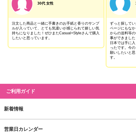
30代 女性
注文した商品と一緒に手書きのお手紙と香りのサンプ
ずっと探していた
ルが入っていて、とても気遣いが感じられて嬉しい気
ページにもなか
持ちになりました！ぜひまたCasual+Styleさんで購入
からの送料等の
したいと思っています。
事ができました
日本では手に入
ったです。今の
願いしたいと思
す。
ご利用ガイド
新着情報
営業日カレンダー