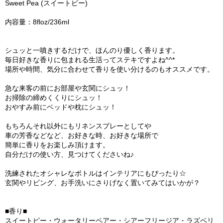
Sweet Pea (スイートピー)
内容量：8floz/236ml
シュッと一噴きするだけで、ほんのり優しく香ります。
毎日好きな香りに包まれる生活ってステキですよね^^*
場所や時間、気分に合わせて香りを使い分けるのもオススメです。
急な来客の前にお部屋や玄関にシュッ！
お掃除の締めくくりにシュッ！
おやすみ前にベッドや枕にシュッ！
もちろんそれ以外にもリネンスプレーとしてや
車の芳香などなど、お好きな時、お好きな場所で
簡単に香りをお楽しみ頂けます。
自分だけの使い方、見つけてくださいね♪
洗練されたオシャレなボトルはインテリアにもぴったり☆
玄関やリビング、お手洗いにさりげなく置いてみてはいかが？
■香り■
スイートピー・ウォータリーペアー・シアーフリージア・ラズベリ