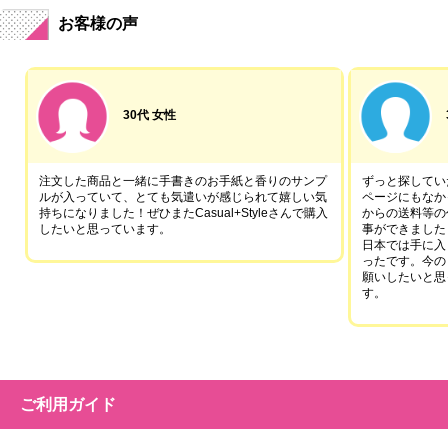
お客様の声
30代 女性
注文した商品と一緒に手書きのお手紙と香りのサンプ
ずっと探していた
ルが入っていて、とても気遣いが感じられて嬉しい気
ページにもなか
持ちになりました！ぜひまたCasual+Styleさんで購入
からの送料等の
したいと思っています。
事ができました
日本では手に入
ったです。今の
願いしたいと思
す。
ご利用ガイド