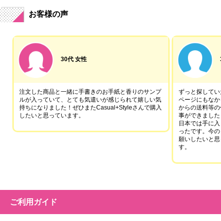
お客様の声
30代 女性
注文した商品と一緒に手書きのお手紙と香りのサンプ
ずっと探していた
ルが入っていて、とても気遣いが感じられて嬉しい気
ページにもなか
持ちになりました！ぜひまたCasual+Styleさんで購入
からの送料等の
したいと思っています。
事ができました
日本では手に入
ったです。今の
願いしたいと思
す。
ご利用ガイド