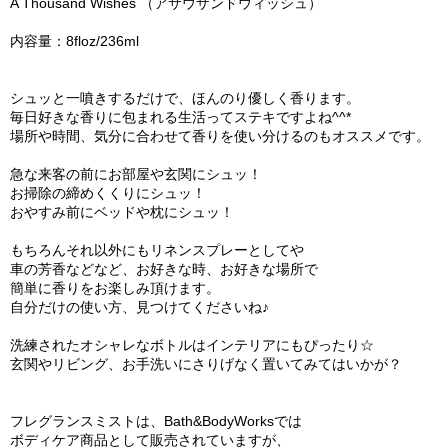
A Thousand Wishes （アサウザンドウィッシュ）
内容量：8floz/236ml
シュッと一噴きするだけで、ほんのり優しく香ります。
毎日好きな香りに包まれる生活ってステキですよね^^*
場所や時間、気分に合わせて香りを使い分けるのもオススメです。
急な来客の前にお部屋や玄関にシュッ！
お掃除の締めくくりにシュッ！
おやすみ前にベッドや枕にシュッ！
もちろんそれ以外にもリネンスプレーとしてや
車の芳香などなど、お好きな時、お好きな場所で
簡単に香りをお楽しみ頂けます。
自分だけの使い方、見つけてくださいね♪
洗練されたオシャレなボトルはインテリアにもぴったり☆
玄関やリビング、お手洗いにさりげなく置いてみてはいかが？
フレグランスミストは、Bath&BodyWorksでは
ボディケア商品として販売されていますが、