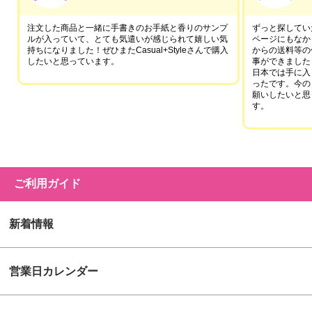
注文した商品と一緒に手書きのお手紙と香りのサンプ
ずっと探していた
ルが入っていて、とても気遣いが感じられて嬉しい気
ページにもなか
持ちになりました！ぜひまたCasual+Styleさんで購入
からの送料等の
したいと思っています。
事ができました
日本では手に入
ったです。今の
願いしたいと思
す。
ご利用ガイド
新着情報
営業日カレンダー