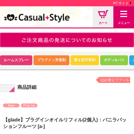
PCサイト
カート
メニュー
ルームスプレー
プラグイン芳香剤
置き型芳香剤
ボディ&バス
詰め替えリフィル
商品詳細
【glade】プラグインオイルリフィル(2個入)：バニラパッ
ションフルーツ
[a-]