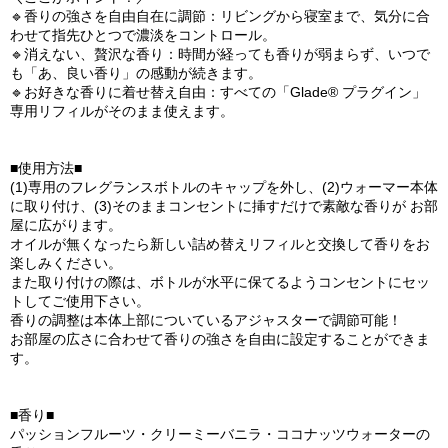
🔹香りの強さを自由自在に調節：リビングから寝室まで、気分に合
わせて指先ひとつで濃淡をコントロール。
🔹消えない、贅沢な香り：時間が経っても香りが弱まらず、いつで
も「あ、良い香り」の感動が続きます。
🔹お好きな香りに着せ替え自由：すべての「Glade® プラグイン」
専用リフィルがそのまま使えます。
■使用方法■
(1)専用のフレグランスボトルのキャップを外し、(2)ウォーマー本体
に取り付け、(3)そのままコンセントに挿すだけで素敵な香りが お部
屋に広がります。
オイルが無くなったら新しい詰め替えリフィルと交換して香りをお
楽しみください。
また取り付けの際は、ボトルが水平に保てるようコンセントにセッ
トしてご使用下さい。
香りの調整は本体上部についているアジャスターで調節可能！
お部屋の広さに合わせて香りの強さを自由に設定することができま
す。
■香り■
パッションフルーツ・クリーミーバニラ・ココナッツウォーターの