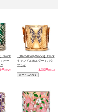
s】3wick
【Bath&BodyWorks】1wick
ー：オー
キャンドルホルダー：バタ
ーク
フライ
90円
2,950円
(税込)
(税込)