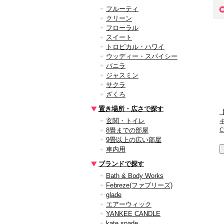
フルーティ
クリーン
フローラル
スイート
トロピカル・ハワイ
ウッディー・スパイシー
バニラ
ジャスミン
サクラ
ざくろ
置き場所・広さで探す
【
玄関・トイレ
8畳までの部屋
C
9畳以上の広い部屋
車内用
ブランドで探す
Bath & Body Works
Febreze(ファブリーズ)
glade
エアーウィック
YANKEE CANDLE
kate spade