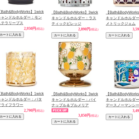
Bath&BodyWorks】1wick
【Bath&BodyWorks】3wick
【Bath&BodyWork
キャンドルホルダー：モン
キャンドルホルダー：ラス
キャンドルホルダ
ステラリーブス
ティックビレッジ
メトリックジェム
2,950円
(税込)
2,890円
3,5
(税込)
Bath&BodyWorks】1wick
【Bath&BodyWorks】3wick
【Bath&BodyWork
キャンドルホルダー：バタ
キャンドルホルダー：パイ
キャンドルホルダ
フライフラワー
ナップル＆プルメリア
デースノーマンシ
2,790円
3,4
(税込)
3,850円
(税込)