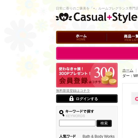
日常に香りのご褒美を「+」ルームフレグランス専門
ホーム
商品一覧
ログイン
ホーム
｜
ダー：Whi
無料新規登録はコチラ
ログインする
Bath & Body Works