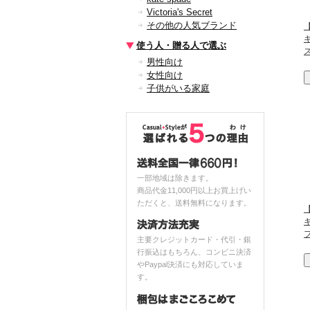
Victoria's Secret
その他の人気ブランド
【
使う人・贈る人で選ぶ
男性向け
女性向け
子供がいる家庭
一部地域は除きます。
商品代金11,000円以上お買上げい
ただくと、送料無料になります。
【
主要クレジットカード・代引・銀
行振込はもちろん、コンビニ決済
やPaypal決済にも対応していま
す。