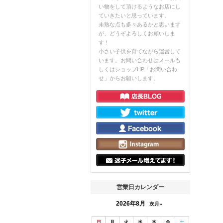
い物をして頂けるようなお店にし
ていきたいと思っています。
未熟な点も多々あるかと思います
が、どうぞよろしくお願いしま
す！
小さい子供を育てながら運営して
います。お問い合わせはメールも
しくはショップHP「お問い合わ
せ」からお願いします。
営業日カレンダー
2026年8月
次月»
日
月
火
水
木
金
土