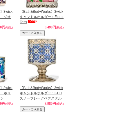
s】3wick
【Bath&BodyWorks】3wick
ー：ジオ
キャンドルホルダー：Floral
Toss
90円
3,490円
(税込)
(税込)
s】3wick
【Bath&BodyWorks】3wick
ー：ホリ
キャンドルホルダー：GEO
ーン
スノーフレークペデスタル
90円
3,980円
(税込)
(税込)