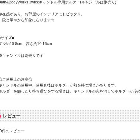
Bath&BodyWorks 3wickキャンドル専用ホルダー(キャンドルは別売り)
存在感があり、お部屋のインテリアにもピッタリ。
一段と華やかな印象になります☆
■サイズ■
直径約10.8cm、高さ約10.16cm
※キャンドルは別売りです
◎ご使用上の注意◎
キャンドルの使用中、使用直後はホルダーが熱を持つ場合があります。
ホルダーを触ったり持ち運びをする場合は、キャンドルの火を消してホルダーが冷
レビュー
0
件のレビュー