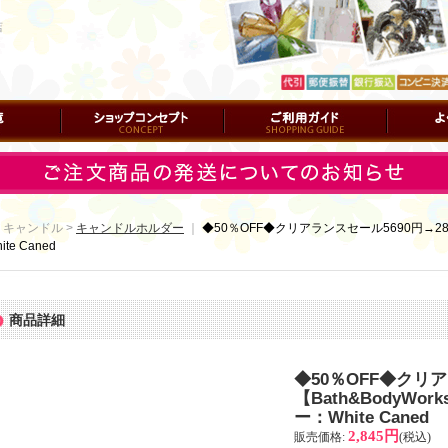
店
ショップコンセプト
ご利用ガイド
よくある質
 キャンドル >
キャンドルホルダー
｜
◆50％OFF◆クリアランスセール5690円→2845
te Caned
商品詳細
◆50％OFF◆クリア
【Bath&BodyWo
ー：White Caned
2,845円
販売価格
:
(税込)