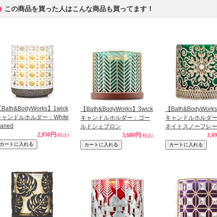
この商品を買った人はこんな商品も買ってます！
Bath&BodyWorks】1wick
【Bath&BodyWorks】3wick
【Bath&BodyWork
キャンドルホルダー：White
キャンドルホルダー：ゴー
キャンドルホルダ
aned
ルドシェブロン
ネイトスノーフレ
2,950円
3,680円
3,4
(税込)
(税込)