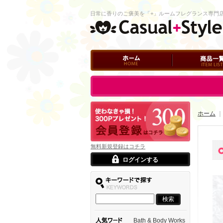
日常に香りのご褒美を「+」ルームフレグランス専門
ホーム
商品一覧
ログイン
ホーム
｜
無料新規登録はコチラ
ログインする
Bath & Body Works