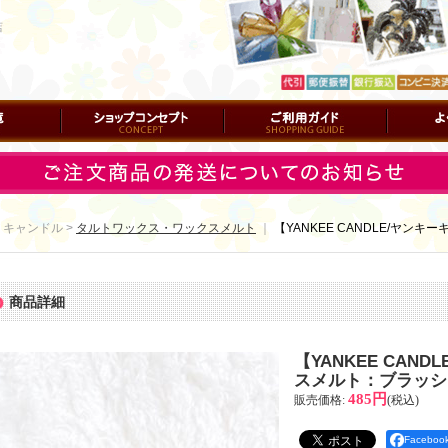
店
ショップコンセプト
ご利用ガイド
よくある質
 キャンドル >
タルトワックス・ワックスメルト
｜
【YANKEE CANDLE/ヤ
商品詳細
【YANKEE CAN
スメルト：ブラッシ
485円
販売価格
:
(税込)
Facebo