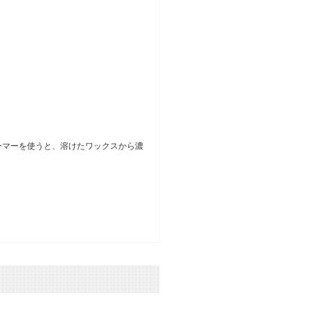
。
ーマーを使うと、溶けたワックスから濃