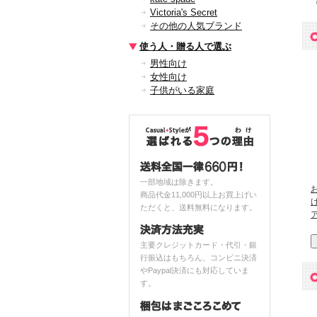
Victoria's Secret
その他の人気ブランド
使う人・贈る人で選ぶ
男性向け
女性向け
子供がいる家庭
一部地域は除きます。
商品代金11,000円以上お買上げい
ただくと、送料無料になります。
主要クレジットカード・代引・銀
行振込はもちろん、コンビニ決済
やPaypal決済にも対応していま
す。