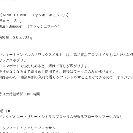
【YANKEE CANDLE / ヤンキーキャンドル】
Wax Melt Single
Blush Bouquet （ブラッシュブーケ）
内容量：0.8 oz / 22 g
ヤンキーキャンドルの「ワックスメルト」は、高品質なアロマオイルをふんだんに
ワックスポプリ。
アロマポットであたためると、溶けて香りが広がります。
香りがなくなるまで繰り返し使用でき、最後はワックスのみが残ります。
お好みの2、3種類を割り入れて香りをブレンドをすることができるので、オリジナル
香りの持続時間：約8時間
■香り■
ピンクピオニー・リリー・シトラスブロッサムが香るフローラルブーケの香り
トップノート：チェリーブロッサム