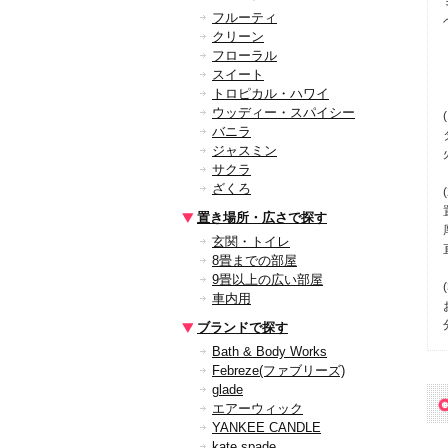
フルーティ
クリーン
フローラル
スイート
トロピカル・ハワイ
ウッディー・スパイシー
バニラ
ジャスミン
サクラ
ざくろ
置き場所・広さで探す
玄関・トイレ
8畳までの部屋
9畳以上の広い部屋
車内用
ブランドで探す
Bath & Body Works
Febreze(ファブリーズ)
glade
エアーウィック
YANKEE CANDLE
kate spade