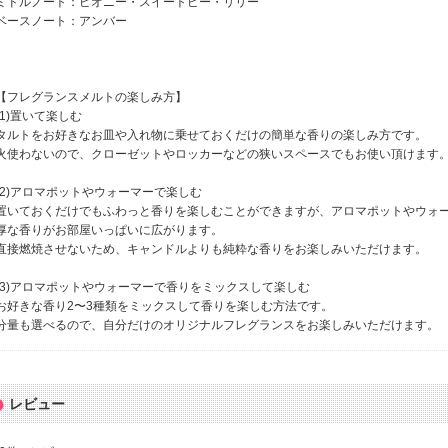
ミドルノート：ピオニー・スイートピー・リリー
ベースノート：アンバー
【フレグランスメルトの楽しみ方】
(1)置いて楽しむ
タルトをお好きなお皿や入れ物に乗せておくだけの簡単な香りの楽しみ方です。
火使わないので、クローゼットやロッカーなどの狭いスペースでもお使い頂けます
(2)アロマポットやウォーマーで楽しむ
置いておくだけでもふわっと香りを楽しむことができますが、アロマポットやウォ
厚な香りがお部屋いっぱいに広がります。
直接燃焼させないため、キャンドルよりも純粋な香りをお楽しみいただけます。
(3)アロマポットやウォーマーで香りをミックスして楽しむ
お好きな香り2〜3種類をミックスして香りを楽しむ方法です。
分量も選べるので、自分だけのオリジナルフレグランスをお楽しみいただけます。
レビュー