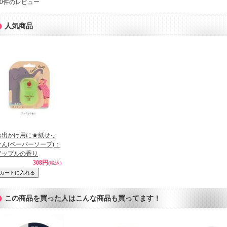
0
件のレビュー
人気商品
お出かけ用に★紙せっ
けん(ペーパーソープ)：
アップルの香り
308円
(税込)
この商品を買った人はこんな商品も買ってます！