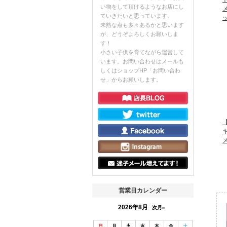
い物をして頂けるようなお店にし
ていきたいと思っています。
未熟な点も多々あるかと思います
が、どうぞよろしくお願いしま
す！
小さい子供を育てながら運営して
います。お問い合わせはメールも
しくはショップHP「お問い合わ
せ」からお願いします。
【
営業日カレンダー
2026年8月
次月»
日
月
火
水
木
金
土