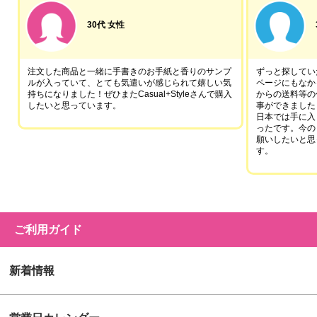
30代 女性
注文した商品と一緒に手書きのお手紙と香りのサンプ
ずっと探していた
ルが入っていて、とても気遣いが感じられて嬉しい気
ページにもなか
持ちになりました！ぜひまたCasual+Styleさんで購入
からの送料等の
したいと思っています。
事ができました
日本では手に入
ったです。今の
願いしたいと思
す。
ご利用ガイド
新着情報