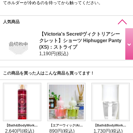
てホルダーが冷めるのを待ってから触ってください。
人気商品
【Victoria's Secret/ヴィクトリアシー
クレット】ショーツ Hiphugger Panty
(XS)：ストライプ
1,190円
(税込)
この商品を買った人はこんな商品も買ってます！
【Bath&BodyWorks】ファインフレグランスミスト：シャンパンアップル＆ハニー
【エアーウィック/Airwick】お試し用(タグ・パケなし)★プラグイン詰替えリフィル
【Bath&BodyWorks】Wallflowers本体：ホワイトフレアー
2,640円
(税込)
890円
(税込)
1,730円
(税込)