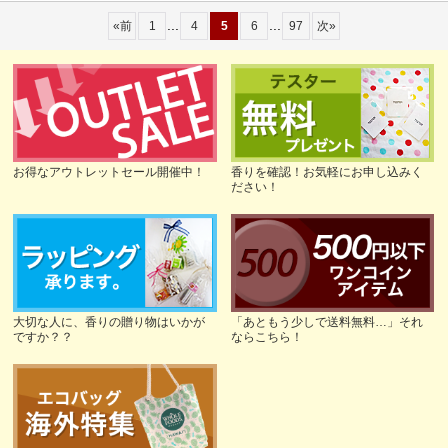
...
...
«
前
1
4
5
6
97
次
»
お得なアウトレットセール開催中！
香りを確認！お気軽にお申し込みく
ださい！
大切な人に、香りの贈り物はいかが
「あともう少しで送料無料…」それ
ですか？？
ならこちら！