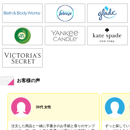
お客様の声
30代 女性
注文した商品と一緒に手書きのお手紙と香りのサンプ
ずっと探していた