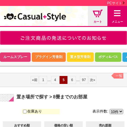
PCサイト
カート
メニュー
ルームスプレー
プラグイン芳香剤
置き型芳香剤
ボディ&バス
一覧
...
...
«
前
1
4
5
6
97
次
»
置き場所で探す > 8畳までのお部屋
在庫あり
表示件数
:
おすすめ順
価格の安い順
売れ筋順