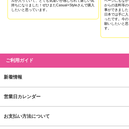
ルが入っていて、とても気遣いが感じられて嬉しい気
ページにもなか
持ちになりました！ぜひまたCasual+Styleさんで購入
からの送料等の
したいと思っています。
事ができました
日本では手に入
ったです。今の
願いしたいと思
す。
ご利用ガイド
新着情報
営業日カレンダー
お支払い方法について