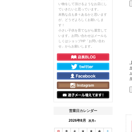
い物をして頂けるようなお店にし
ていきたいと思っています。
未熟な点も多々あるかと思います
が、どうぞよろしくお願いしま
す！
小さい子供を育てながら運営して
います。お問い合わせはメールも
しくはショップHP「お問い合わ
せ」からお願いします。
【
営業日カレンダー
2026年8月
次月»
日
月
火
水
木
金
土