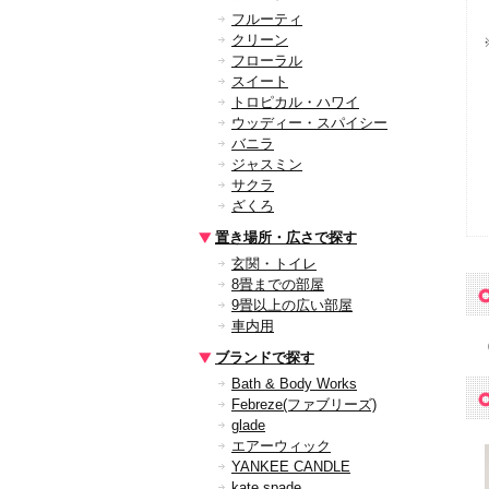
フルーティ
クリーン
フローラル
スイート
トロピカル・ハワイ
ウッディー・スパイシー
バニラ
ジャスミン
サクラ
ざくろ
置き場所・広さで探す
玄関・トイレ
8畳までの部屋
9畳以上の広い部屋
車内用
ブランドで探す
Bath & Body Works
Febreze(ファブリーズ)
glade
エアーウィック
YANKEE CANDLE
kate spade