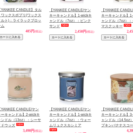
YANKEE CANDLE】タル
【YANKEE CANDLE/ヤン
【YANKEE CAND
トワックスポプリ(ワックス
キーキャンドル】1-wickキ
キーキャンドル】1-w
メルト)：ライラックブロッ
ャンドル（7oz）：ピンク
ャンドル（7oz）
サム
サンド
マスクッキー
485円
2,450円
2,4
(税込)
(税込)
YANKEE CANDLE/ヤン
【YANKEE CANDLE/ヤン
【YANKEE CAND
キーキャンドル】2-wickキ
キーキャンドル】1-wickキ
キーキャンドル】3-w
ャンドル（13oz）：シーサ
ャンドル（7oz）：ウォー
ャンドル（14.5oz
イドウッズ
ムリュクスカシミア
プキンバナナスコ
3,490円
4,3
(税込)