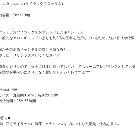
Lilac Blossoms (ライラックブロッサム）
内容量：7oz / 198g
プレミアムソイワックスをブレンドしたキャンドル♪
一般的なアロマキャンドルよりも約3倍の香料を使用しているため、強い香りが特徴
温かみのあるキャンドルの炎と素敵な香り…
ゆったーりリラックスしてください☆
濃厚な香りなので、火を点けずに置いておくだけでもルームフレグランスとしてお
玄関やお手洗いにさりげなく置いてもオシャレですよ^^*
■商品仕様■
サイズ：直径約8.5cm，高さ約8.5cm
燃焼時間：35〜55時間
■香り■
春に咲くライラックに睡蓮、ヒヤシンスをブレンドした清楚で上品な香り♪