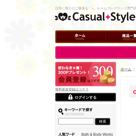
日常に香りのご褒美を「+」ルームフレグランス専門
ホーム
商品一覧
ログイン
ホーム
｜
無料新規登録はコチラ
ログインする
Bath & Body Works