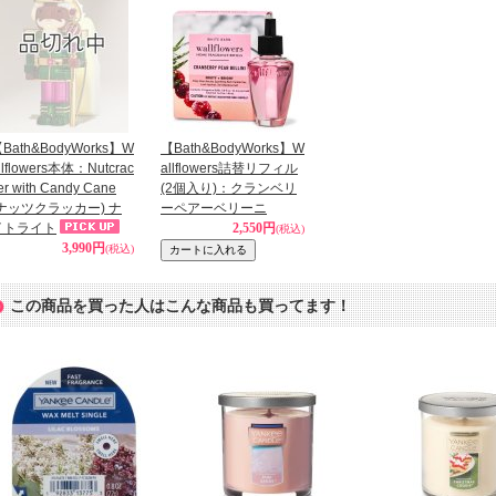
Bath&BodyWorks】W
【Bath&BodyWorks】W
llflowers本体：Nutcrac
allflowers詰替リフィル
er with Candy Cane
(2個入り)：クランベリ
(ナッツクラッカー) ナ
ーペアーベリーニ
イトライト
2,550円
(税込)
3,990円
(税込)
この商品を買った人はこんな商品も買ってます！