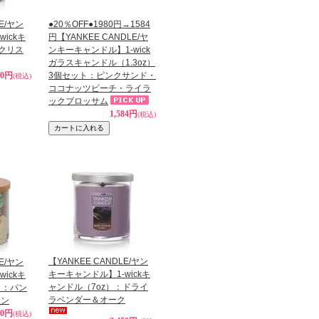
LE/ヤン
●20％OFF●1980円→1584
ickキ
円【YANKEE CANDLE/ヤ
：クリス
ンキーキャンドル】1-wick
ガラスキャンドル（1.3oz）
50円
3個セット：ピンクサンド・
(税込)
ココナッツビーチ・ライラ
ックブロッサム
1,584円
(税込)
【YANKEE CANDLE/ヤン
LE/ヤン
キーキャンドル】1-wickキ
ickキ
ャンドル（7oz）：ドライ
）：パン
ラベンダー＆オーク
ーン
90円
(税込)