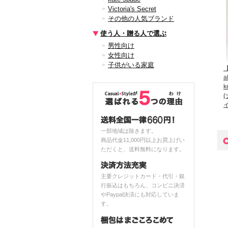
Victoria's Secret
その他の人気ブランド
使う人・贈る人で選ぶ
男性向け
女性向け
子供がいる家庭
【
a
k
一部地域は除きます。
商品代金11,000円以上お買上げい
ただくと、送料無料になります。
主要クレジットカード・代引・銀
行振込はもちろん、コンビニ決済
やPaypal決済にも対応していま
す。