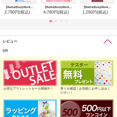
【Bath&BodyWorks】ファインフレグランスミスト：コースタルドリーミング
【Bath&BodyWorks】3-wickキャンドル（14.5oz）：クラッシュキャンディケーン
【Bath&BodyWorks】シアバターハンドクリーム：Covered in Roses (カバーインローズ)
2,790円
(税込)
4,780円
(税込)
1,290円
(税込)
レビュー
0
件
お得なアウトレットセール開催中！
香りを確認！お気軽にお申し込みく
ださい！