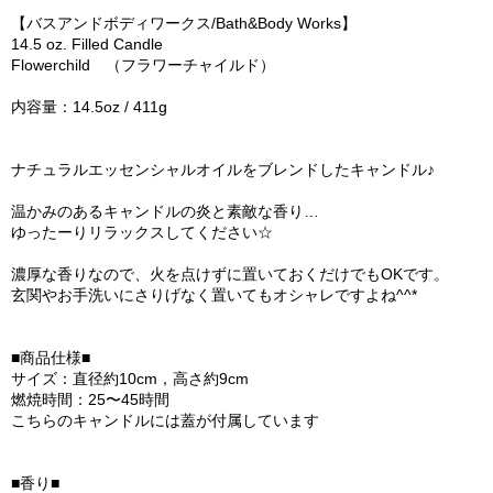
【バスアンドボディワークス/Bath&Body Works】
14.5 oz. Filled Candle
Flowerchild （フラワーチャイルド）
内容量：14.5oz / 411g
ナチュラルエッセンシャルオイルをブレンドしたキャンドル♪
温かみのあるキャンドルの炎と素敵な香り…
ゆったーりリラックスしてください☆
濃厚な香りなので、火を点けずに置いておくだけでもOKです。
玄関やお手洗いにさりげなく置いてもオシャレですよね^^*
■商品仕様■
サイズ：直径約10cm，高さ約9cm
燃焼時間：25〜45時間
こちらのキャンドルには蓋が付属しています
■香り■