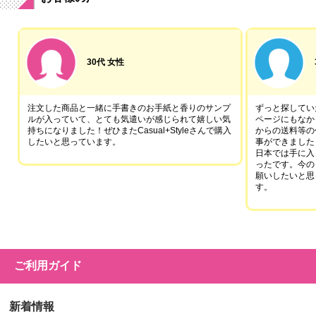
30代 女性
注文した商品と一緒に手書きのお手紙と香りのサンプ
ずっと探していた
ルが入っていて、とても気遣いが感じられて嬉しい気
ページにもなか
持ちになりました！ぜひまたCasual+Styleさんで購入
からの送料等の
したいと思っています。
事ができました
日本では手に入
ったです。今の
願いしたいと思
す。
ご利用ガイド
新着情報