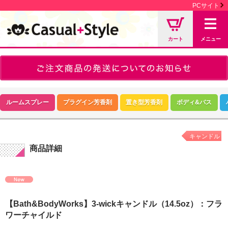
PCサイト
カート
メニュー
ルームスプレー
プラグイン芳香剤
置き型芳香剤
ボディ&バス
キャンドル
商品詳細
【Bath&BodyWorks】3-wickキャンドル（14.5oz）：フラ
ワーチャイルド