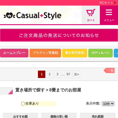
PCサイト
カート
メニュー
ルームスプレー
プラグイン芳香剤
置き型芳香剤
ボディ&バス
一覧
...
1
2
3
97
次
»
置き場所で探す > 8畳までのお部屋
在庫あり
表示件数
:
おすすめ順
価格の安い順
売れ筋順