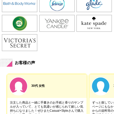
お客様の声
30代 女性
注文した商品と一緒に手書きのお手紙と香りのサンプ
ずっと探していた
ルが入っていて、とても気遣いが感じられて嬉しい気
ページにもなか
持ちになりました！ぜひまたCasual+Styleさんで購入
からの送料等の