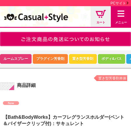
PCサイト
カート
メニュー
ルームスプレー
プラグイン芳香剤
置き型芳香剤
ボディ&バス
置き型芳香剤本体
商品詳細
【Bath&BodyWorks】カーフレグランスホルダー(ベント
＆バイザークリップ付)：サキュレント