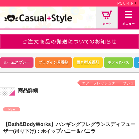
PCサイト
カート
メニュー
ルームスプレー
プラグイン芳香剤
置き型芳香剤
ボディ&バス
エアーフレッシュナー・サシェ
商品詳細
【Bath&BodyWorks】ハンギングフレグランスディフュー
ザー(吊り下げ)：ホイップハニー＆バニラ