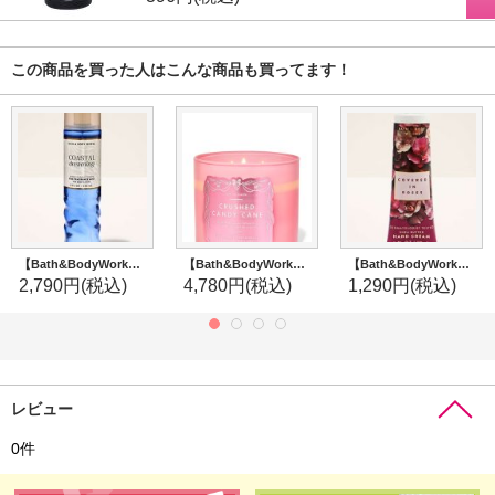
この商品を買った人はこんな商品も買ってます！
【Bath&BodyWorks】ファインフレグランスミスト：コースタルドリーミング
【Bath&BodyWorks】3-wickキャンドル（14.5oz）：クラッシュキャンディケーン
【Bath&BodyWorks】シアバターハンドクリーム：Covered in Roses (カバーインローズ)
2,790円
(税込)
4,780円
(税込)
1,290円
(税込)
レビュー
0
件