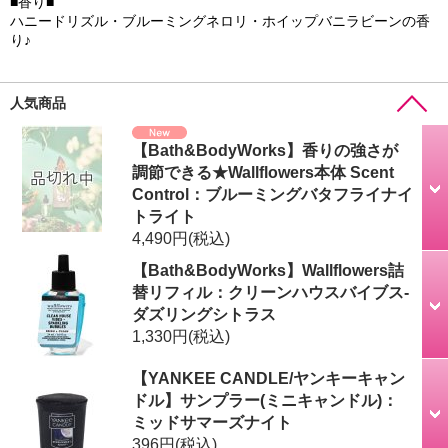
■香り■
ハニードリズル・ブルーミングネロリ・ホイップバニラビーンの香
り♪
人気商品
【Bath&BodyWorks】香りの強さが
調節できる★Wallflowers本体 Scent
Control：ブルーミングバタフライナイ
トライト
4,490円
(税込)
【Bath&BodyWorks】Wallflowers詰
替リフィル：クリーンハウスバイブス-
ダズリングシトラス
1,330円
(税込)
【YANKEE CANDLE/ヤンキーキャン
ドル】サンプラー(ミニキャンドル)：
ミッドサマーズナイト
396円
(税込)