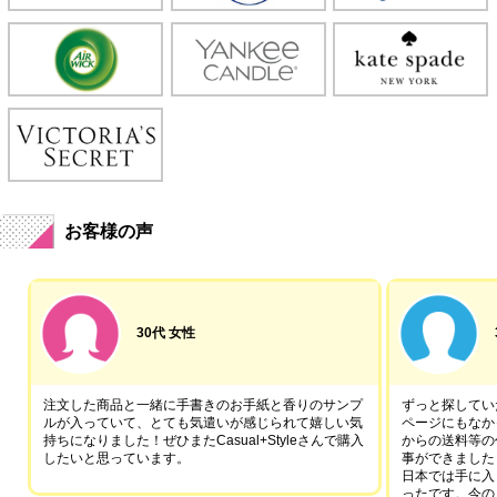
お客様の声
30代 女性
注文した商品と一緒に手書きのお手紙と香りのサンプ
ずっと探していた
ルが入っていて、とても気遣いが感じられて嬉しい気
ページにもなか
持ちになりました！ぜひまたCasual+Styleさんで購入
からの送料等の
したいと思っています。
事ができました
日本では手に入
ったです。今の