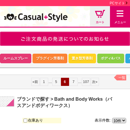
PCサイト
カート
メニュー
ルームスプレー
プラグイン芳香剤
置き型芳香剤
ボディ&バス
一覧
...
...
«
前
1
5
6
7
107
次
»
ブランドで探す > Bath and Body Works（バ
スアンドボディワークス）
在庫あり
表示件数
: