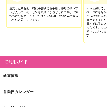
注文した商品と一緒に手書きのお手紙と香りのサンプ
ずっと探していた
ルが入っていて、とても気遣いが感じられて嬉しい気
ページにもなか
持ちになりました！ぜひまたCasual+Styleさんで購入
からの送料等の
したいと思っています。
事ができました
日本では手に入
ったです。今の
願いしたいと思
す。
ご利用ガイド
新着情報
営業日カレンダー