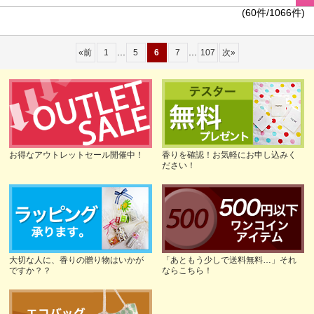
(60件/1066件)
...
...
«
前
1
5
6
7
107
次
»
お得なアウトレットセール開催中！
香りを確認！お気軽にお申し込みく
ださい！
大切な人に、香りの贈り物はいかが
「あともう少しで送料無料…」それ
ですか？？
ならこちら！