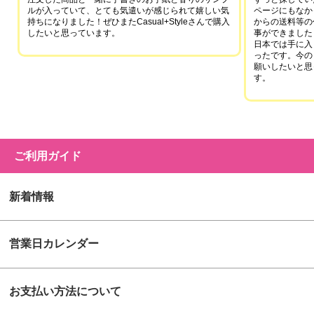
ルが入っていて、とても気遣いが感じられて嬉しい気
ページにもなか
持ちになりました！ぜひまたCasual+Styleさんで購入
からの送料等の
したいと思っています。
事ができました
日本では手に入
ったです。今の
願いしたいと思
す。
ご利用ガイド
新着情報
営業日カレンダー
お支払い方法について