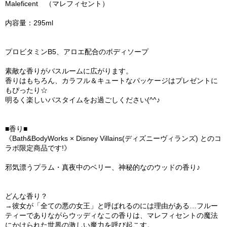
Maleficent （マレフィセント）
内容量：295ml
プロビタミンB5、アロエ配合のボディソープ
素敵な香りがバスルームに広がります。
香りはもちろん、カラフル＆キュートなパッケージはプレゼントに
もぴったり☆
明るく楽しいバスタイムをお過ごしください(^^♪
■香り■
《Bath&BodyWorks × Disney Villains(ディズニーヴィランズ) とのコ
ラボ限定商品です!》
邪気漂うプラム・真夜中のベリー、神秘的なのウッドの香り♪
どんな香り？
→彼女が「全ての悪の女王」と呼ばれるのには理由がある…フルー
ティーでありながらウッディなこの香りは、マレフィセントの魔法
にかけられた世界の激しい魔力を呼び起こす。