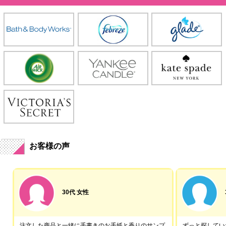
お客様の声
30代 女性
注文した商品と一緒に手書きのお手紙と香りのサンプ
ずっと探していた