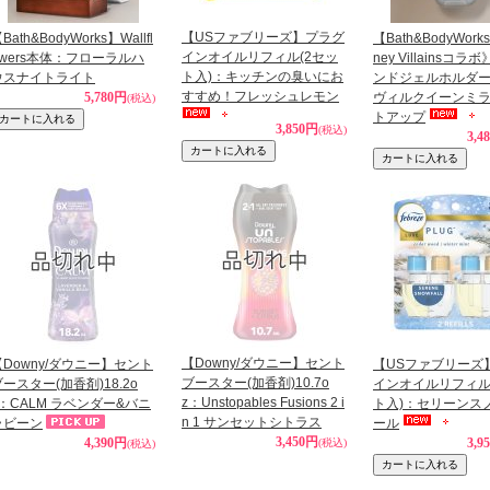
【USファブリーズ】プラグ
Bath&BodyWorks】Wallfl
【Bath&BodyWork
インオイルリフィル(2セッ
owers本体：フローラルハ
ney Villainsコ
ト入)：キッチンの臭いにお
ウスナイトライト
ンドジェルホルダ
すすめ！フレッシュレモン
5,780円
ヴィルクイーンミ
(税込)
トアップ
3,850円
(税込)
3,4
【Downy/ダウニー】セント
【Downy/ダウニー】セント
【USファブリーズ
ブースター(加香剤)10.7o
ースター(加香剤)18.2o
インオイルリフィル
z：Unstopables Fusions 2 i
z：CALM ラベンダー&バニ
ト入)：セリーンス
n 1 サンセットシトラス
ラビーン
ール
3,450円
4,390円
3,9
(税込)
(税込)