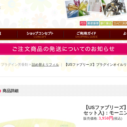
店
ショップコンセプト
ご利用ガイド
よくある質
 プラグイン芳香剤 >
詰め替えリフィル
｜
【USファブリーズ】プラグインオイルリ
商品詳細
【USファブリーズ
セット入)：モーニ
3,950円
販売価格
:
(税込)