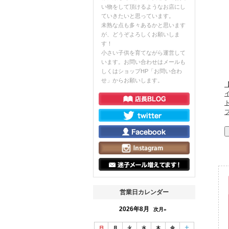
い物をして頂けるようなお店にし
ていきたいと思っています。
未熟な点も多々あるかと思います
が、どうぞよろしくお願いしま
す！
小さい子供を育てながら運営して
います。お問い合わせはメールも
しくはショップHP「お問い合わ
せ」からお願いします。
営業日カレンダー
2026年8月
次月»
日
月
火
水
木
金
土