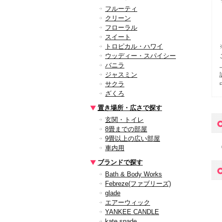
フルーティ
クリーン
フローラル
スイート
トロピカル・ハワイ
ウッディー・スパイシー
バニラ
ジャスミン
サクラ
ざくろ
置き場所・広さで探す
玄関・トイレ
8畳までの部屋
9畳以上の広い部屋
車内用
ブランドで探す
Bath & Body Works
Febreze(ファブリーズ)
glade
エアーウィック
YANKEE CANDLE
kate spade