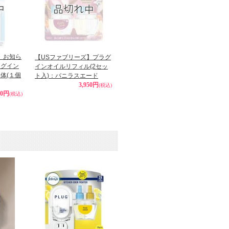
】お知ら
【USファブリーズ】プラグ
ラグイン
インオイルリフィル(2セッ
体(１個
ト入)：バニラスエード
3,950円
(税込)
90円
(税込)