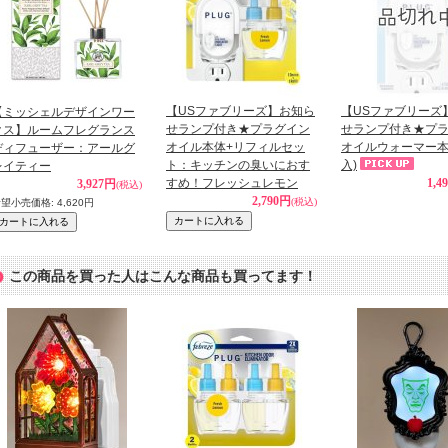
【USファブリーズ】お知ら
【USファブリーズ
【ミッシェルデザインワー
せランプ付き★プラグイン
せランプ付き★プ
クス】ルームフレグランス
オイル本体+リフィルセッ
オイルウォーマー本
ディフューザー：アールグ
ト：キッチンの臭いにおす
入)
レイティー
すめ！フレッシュレモン
1,4
3,927円
(税込)
2,790円
(税込)
希望小売価格
:
4,620円
この商品を買った人はこんな商品も買ってます！