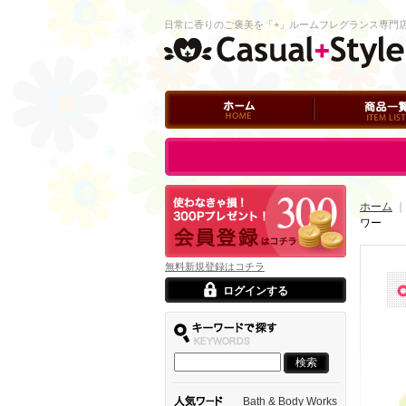
日常に香りのご褒美を「+」ルームフレグランス専門
ホーム
商品一覧
ログイン
ホーム
｜
ワー
無料新規登録はコチラ
ログインする
Bath & Body Works