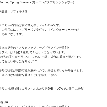
Morning Spring Showers (モーニングスプリングシャワー）
内容量：リフィル２個
※こちらの商品は詰め替え用リフィルのみです。
ご使用にはファブリーズプラグインオイルウォーマー本体が
必要になります。
日本未発売のアメリカファブリーズプラグイン芳香剤♪
リフィルは２個(２種類)で１セットになっています。
2種類の香りが交互に切り替わり(自動)、次第に香りが混ざり合い
とてもよい香りになります^^*
香りの強弱が調節可能＆液体なので、最後までしっかり香ります。
日本にはない素敵な香り！ぜひお試し下さい♪
香りの持続時間：１リフィルあたり約50日（LOWでご使用の場合）
■香り■
サンシャイン・マグノリア・リリーブロッサムの香り♪