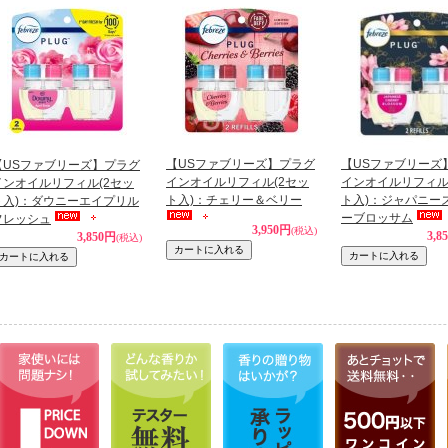
【USファブリーズ】プラグ
【USファブリーズ
【USファブリーズ】プラグ
インオイルリフィル(2セッ
インオイルリフィル
インオイルリフィル(2セッ
ト入)：チェリー＆ベリー
ト入)：ジャパニー
ト入)：ダウニーエイプリル
ーブロッサム
フレッシュ
3,950円
(税込)
3,8
3,850円
(税込)