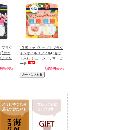
】プラグ
【USファブリーズ】プラグ
(2セッ
インオイルリフィル(2セッ
ズチェリ
ト入)：ジューシーサマーピ
ーチ
50円
3,950円
(税込)
(税込)