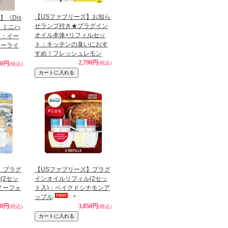
【USファブリーズ】お知ら
s】《Dis
せランプ付き★プラグイン
ラボ》ミニハ
オイル本体+リフィルセッ
ー：イー
ト：キッチンの臭いにおす
ラーライ
すめ！フレッシュレモン
2,790円
80円
(税込)
(税込)
】プラグ
【USファブリーズ】プラグ
(2セッ
インオイルリフィル(2セッ
ノーフォ
ト入)：ベイクドシナモンア
ップル
50円
3,850円
(税込)
(税込)