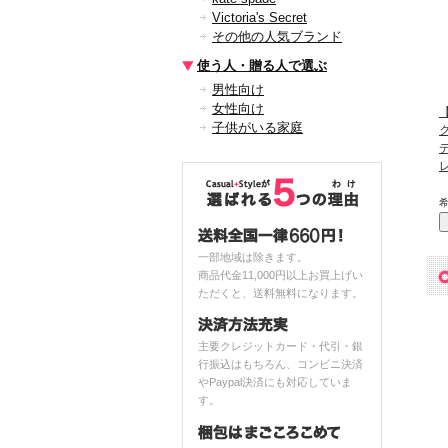
Victoria's Secret
その他の人気ブランド
使う人・贈る人で選ぶ
男性向け
女性向け
子供がいる家庭
一部地域は除きます。
商品代金11,000円以上お買上げい
ただくと、送料無料になります。
主要クレジットカード・代引・銀
行振込はもちろん、コンビニ決済
やPaypal決済にも対応していま
す。