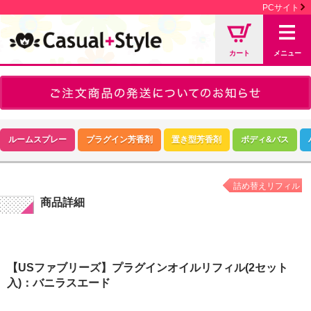
PCサイト
カート
メニュー
ルームスプレー
プラグイン芳香剤
置き型芳香剤
ボディ&バス
詰め替えリフィル
商品詳細
【USファブリーズ】プラグインオイルリフィル(2セット
入)：バニラスエード