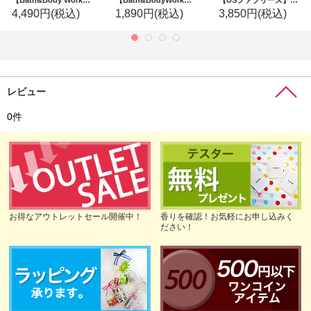
【Bath&Body Works】フレグランスブースター(18oz/510g)：Covered in Rose (カバーインローズ)
【Bath&BodyWorks】フォーミングハンドソープ：ハーベストギャザリング
【USファブリーズ】プラグインオイルリフィル(2セット入)：Soothe & Restore ホイップウォームシュガー
4,490円
(税込)
1,890円
(税込)
3,850円
(税込)
レビュー
0
件
お得なアウトレットセール開催中！
香りを確認！お気軽にお申し込みく
ださい！