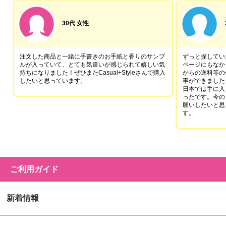
30代 女性
注文した商品と一緒に手書きのお手紙と香りのサンプ
ずっと探していた
ルが入っていて、とても気遣いが感じられて嬉しい気
ページにもなか
持ちになりました！ぜひまたCasual+Styleさんで購入
からの送料等の
したいと思っています。
事ができました
日本では手に入
ったです。今の
願いしたいと思
す。
ご利用ガイド
新着情報