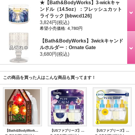
★【Bath&BodyWorks】3-wickキャ
ンドル（14.5oz）：フレッシュカット
ライラック
[
bbwcd126
]
3,824円
(税込)
希望小売価格
:
4,780円
【Bath&BodyWorks】3wickキャンド
ルホルダー：Ornate Gate
3,680円
(税込)
この商品を買った人はこんな商品も買ってます！
【Bath&BodyWorks】Wallflowers本体：フローラルハウスナイトライト
【USファブリーズ】プラグインオイルリフィル(2セット入)：Downy CALM ラベンダー＆バニラビーン
【USファブリーズ】プラグインオイルリフィル(2セット入)：キッチンの臭いにおすすめ！フレッシュレモン