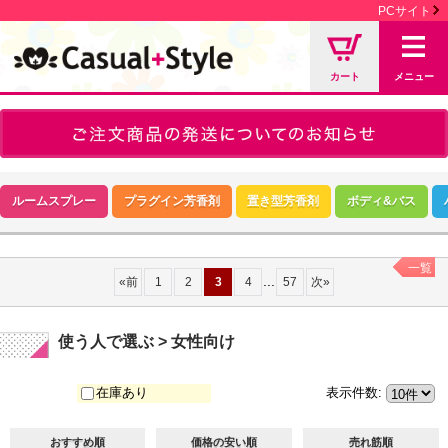
PCサイト
カート
メニュー
ルームスプレー
プラグイン芳香剤
置き型芳香剤
ボディ&バス
一覧
...
«
前
1
2
3
4
57
次
»
使う人で選ぶ > 女性向け
在庫あり
表示件数
:
おすすめ順
価格の安い順
売れ筋順