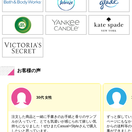
お客様の声
30代 女性
注文した商品と一緒に手書きのお手紙と香りのサンプ
ずっと探していた
ルが入っていて、とても気遣いが感じられて嬉しい気
ページにもなか
持ちになりました！ぜひまたCasual+Styleさんで購入
からの送料等の
したいと思っています。
事ができました