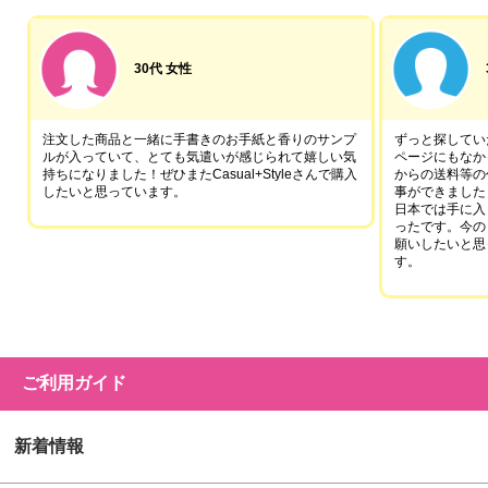
30代 女性
注文した商品と一緒に手書きのお手紙と香りのサンプ
ずっと探していた
ルが入っていて、とても気遣いが感じられて嬉しい気
ページにもなか
持ちになりました！ぜひまたCasual+Styleさんで購入
からの送料等の
したいと思っています。
事ができました
日本では手に入
ったです。今の
願いしたいと思
す。
ご利用ガイド
新着情報