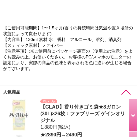
【ご使用可能期間】1〜1.5ヶ月(香りの持続時間は気温や置き場所の
状態によって変わります)
【内容量】 130ml 素材:水、香料、アルコール、溶剤、消臭剤
【スティック素材】ファイバー
【注意事項】:※ご使用前にパッケージ裏面の〈使用上の注意〉をよ
くお読みの上、お使いください。 お客様のPC/スマホのモニターの
設定により、実際の商品の色味と表示される色に違いが生じる場合
がございます。
人気商品
【GLAD】香り付きゴミ袋★8ガロン
(30L)×26枚：ファブリーズ ゲインオリ
ジナル
1,880円
(税込)
★2890円→2490円