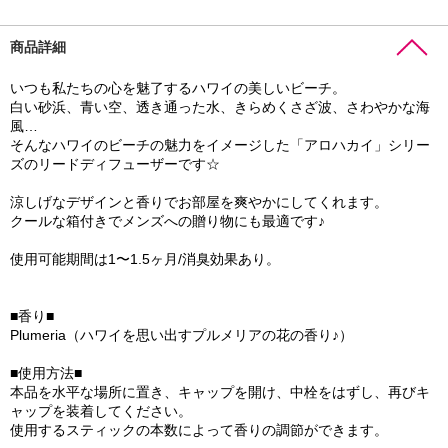
商品詳細
いつも私たちの心を魅了するハワイの美しいビーチ。
白い砂浜、青い空、透き通った水、きらめくさざ波、さわやかな海
風…
そんなハワイのビーチの魅力をイメージした「アロハカイ」シリー
ズのリードディフューザーです☆
涼しげなデザインと香りでお部屋を爽やかにしてくれます。
クールな箱付きでメンズへの贈り物にも最適です♪
使用可能期間は1〜1.5ヶ月/消臭効果あり。
■香り■
Plumeria（ハワイを思い出すプルメリアの花の香り♪）
■使用方法■
本品を水平な場所に置き、キャップを開け、中栓をはずし、再びキ
ャップを装着してください。
使用するスティックの本数によって香りの調節ができます。