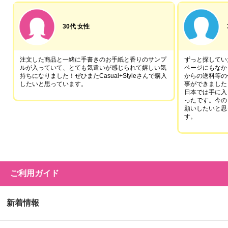
30代 女性
注文した商品と一緒に手書きのお手紙と香りのサンプ
ずっと探していた
ルが入っていて、とても気遣いが感じられて嬉しい気
ページにもなか
持ちになりました！ぜひまたCasual+Styleさんで購入
からの送料等の
したいと思っています。
事ができました
日本では手に入
ったです。今の
願いしたいと思
す。
ご利用ガイド
新着情報