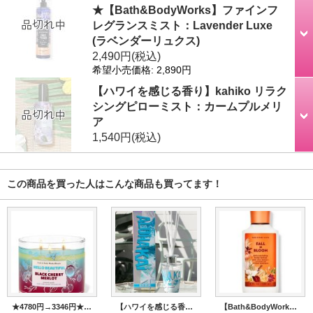
★【Bath&BodyWorks】ファインフ
レグランスミスト：Lavender Luxe
(ラベンダーリュクス)
2,490円
(税込)
希望小売価格
:
2,890円
【ハワイを感じる香り】kahiko リラク
シングピローミスト：カームプルメリ
ア
1,540円
(税込)
この商品を買った人はこんな商品も買ってます！
★4780円→3346円★【Bath&BodyWorks】3-wickキャンドル（14.5oz）：ハロービューティフル＆ブラックチェリーメルロー
【ハワイを感じる香り】kahiko アロハカイディフューザー：Blue Ocean (ブルーオーシャン)
【Bath&BodyWorks】ボディローション：Fall in Bloom (フォールインブルーム)