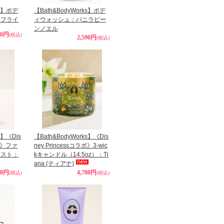
ks】ボデ
【Bath&BodyWorks】ボデ
タフライ
ィウォッシュ：バニラビー
ンノエル
90円
(税込)
2,590円
(税込)
s】《Dis
【Bath&BodyWorks】《Dis
ラボ》ファ
ney Princessコラボ》3-wic
ミスト：
kキャンドル（14.5oz）：Ti
ana (ティアナ)
90円
4,780円
(税込)
(税込)