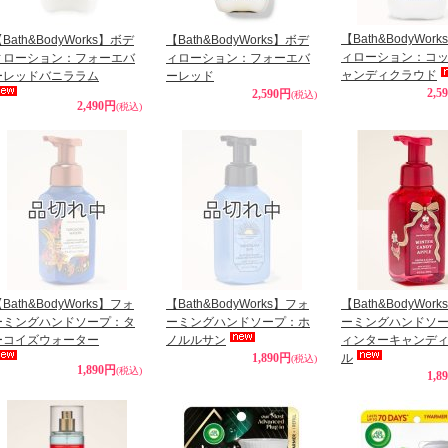
【Bath&BodyWor
Bath&BodyWorks】ボデ
【Bath&BodyWorks】ボデ
ィローション：コ
ィローション：フォーエバ
ィローション：フォーエバ
ャンディクラウド
ーレッドバニララム
ーレッド
2,5
2,590円
(税込)
2,490円
(税込)
Bath&BodyWorks】フォ
【Bath&BodyWorks】フォ
【Bath&BodyWor
ーミングハンドソープ：タ
ーミングハンドソープ：ホ
ーミングハンドソ
ーコイズウォーター
ノルルサン
ィンターキャンデ
1,890円
ル
(税込)
1,890円
(税込)
1,8