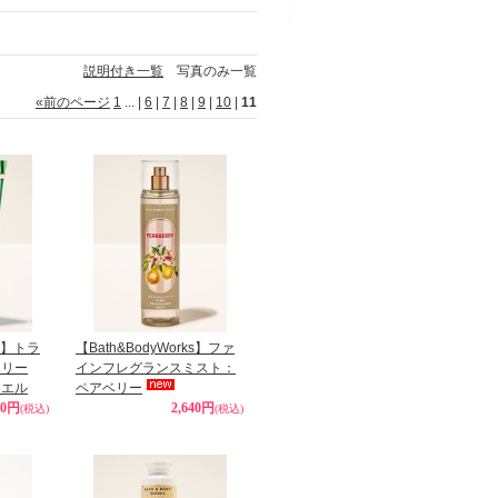
説明付き一覧
写真のみ一覧
«
前のページ
1
...
|
6
|
7
|
8
|
9
|
10
|
11
ks】トラ
【Bath&BodyWorks】ファ
クリー
インフレグランスミスト：
ノエル
ペアベリー
40円
2,640円
(税込)
(税込)