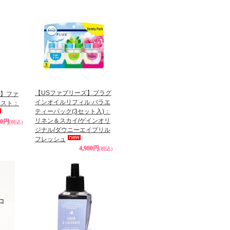
【USファブリーズ】プラグ
ks】ファ
インオイルリフィル バラエ
ミスト：
ティーパック(3セット入)：
リネン＆スカイ/ゲインオリ
90円
(税込)
ジナル/ダウニーエイプリル
フレッシュ
4,980円
(税込)