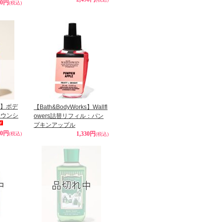
90円
(税込)
ks】ボデ
【Bath&BodyWorks】Wallfl
ラウンシ
owers詰替リフィル：パン
プキンアップル
90円
1,330円
(税込)
(税込)