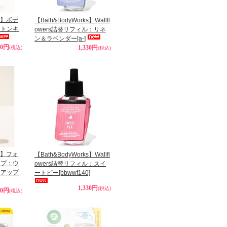
ks】ボデ
【Bath&BodyWorks】Wallfl
ットンキ
owers詰替リフィル：リネ
ン＆ラベンダー
[a-]
90円
1,330円
(税込)
(税込)
ks】フォ
【Bath&BodyWorks】Wallfl
ープ：ウ
owers詰替リフィル：スイ
ィアップ
ートピー
[bbwwf140]
1,330円
(税込)
90円
(税込)