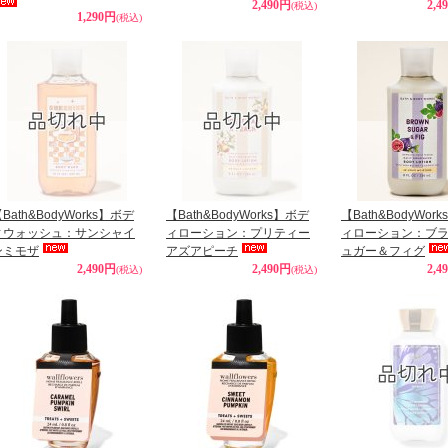
2,490円
2,4
(税込)
1,290円
(税込)
Bath&BodyWorks】ボデ
【Bath&BodyWorks】ボデ
【Bath&BodyWor
ィウォッシュ：サンシャイ
ィローション：プリティー
ィローション：ブ
ンミモザ
アズアピーチ
ュガー＆フィグ
2,490円
2,490円
2,4
(税込)
(税込)