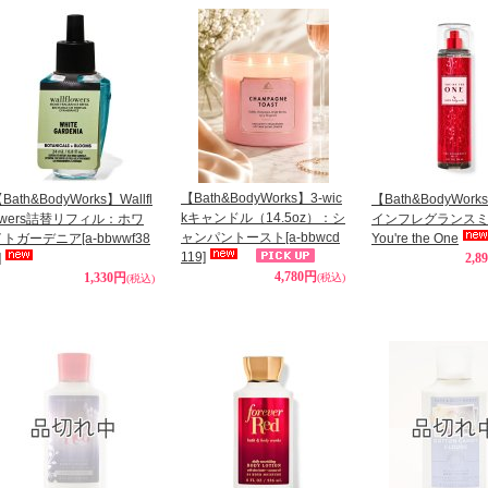
【Bath&BodyWorks】3-wic
Bath&BodyWorks】Wallfl
【Bath&BodyWor
kキャンドル（14.5oz）：シ
owers詰替リフィル：ホワ
インフレグランス
ャンパントースト
[a-bbwcd
イトガーデニア
[a-bbwwf38
You're the One
119]
]
2,8
4,780円
1,330円
(税込)
(税込)