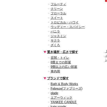
フルーティ
クリーン
フローラル
スイート
トロピカル・ハワイ
ウッディー・スパイシー
バニラ
ジャスミン
サクラ
ざくろ
【
置き場所・広さで探す
玄関・トイレ
8畳までの部屋
9畳以上の広い部屋
車内用
ブランドで探す
Bath & Body Works
Febreze(ファブリーズ)
glade
エアーウィック
YANKEE CANDLE
kate spade