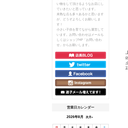
い物をして頂けるようなお店にし
ていきたいと思っています。
未熟な点も多々あるかと思います
が、どうぞよろしくお願いしま
す！
小さい子供を育てながら運営して
います。お問い合わせはメールも
しくはショップHP「お問い合わ
せ」からお願いします。
【
1
営業日カレンダー
2026年8月
次月»
日
月
火
水
木
金
土