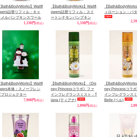
Bath&BodyWorks】Wallfl
【Bath&BodyWorks】Wallfl
【Bath&BodyWor
owers詰替リフィル：キャ
owers詰替リフィル：スイ
ィローション：バ
ラメルパンプキンスワール
ートシナモンパンプキン
2,5
1,330円
1,330円
(税込)
(税込)
Bath&BodyWorks】Wallfl
【Bath&BodyWorks】《Dis
【Bath&BodyWork
owers本体：スノーフレン
ney Princessコラボ》ファ
ney Princessコ
ズプロジェクター
インフレグランスミスト：T
インフレグランス
7,990円
iana (ティアナ)
Belle (ベル)
(税込)
2,890円
2,8
(税込)