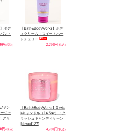
ks】ボデ
【Bath&BodyWorks】ボデ
ンパント
ィクリーム：スイートハー
トチェリー
90円
2,790円
(税込)
(税込)
LE/ヤン
【Bath&BodyWorks】3-wic
カージャ
kキャンドル（14.5oz）：ク
)：クリ
ラッシュキャンディケーン
[bbwcd127]
80円
4,780円
(税込)
(税込)