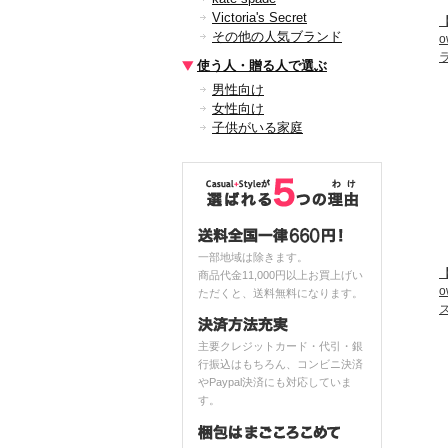
Victoria's Secret
【
その他の人気ブランド
使う人・贈る人で選ぶ
男性向け
女性向け
子供がいる家庭
一部地域は除きます。
【
商品代金11,000円以上お買上げい
ただくと、送料無料になります。
主要クレジットカード・代引・銀
行振込はもちろん、コンビニ決済
やPaypal決済にも対応していま
す。