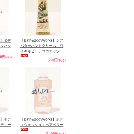
【Bath&BodyWorks】シア
ks】ボデ
バターハンドクリーム：ワ
ャンパン
イキキビーチココナッツ
40円
(税込)
1,290円
(税込)
ks】ボデ
【Bath&BodyWorks】ボデ
リティー
ィウォッシュ：ペアベリー
2,490円
(税込)