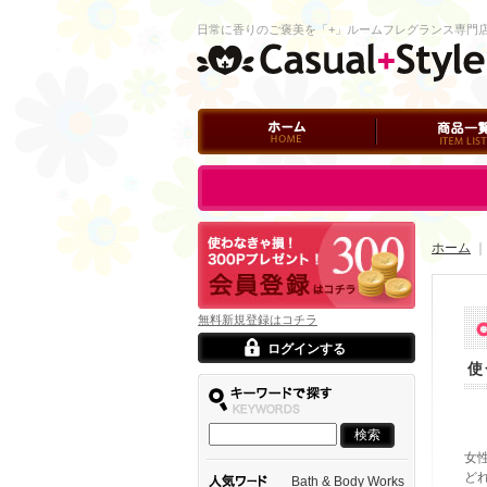
日常に香りのご褒美を「+」ルームフレグランス専門
ホーム
商品一覧
ログイン
ホーム
無料新規登録はコチラ
ログインする
使
女
ど
Bath & Body Works