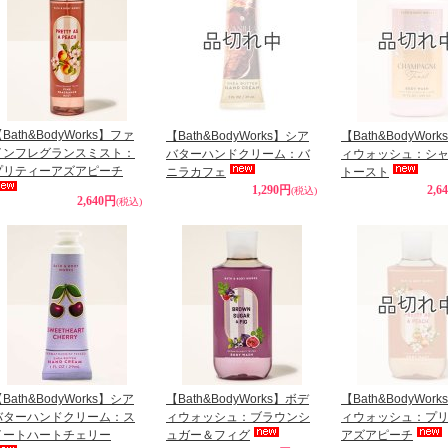
Bath&BodyWorks】ファ
【Bath&BodyWorks】シア
【Bath&BodyWor
インフレグランスミスト：
バターハンドクリーム：バ
ィウォッシュ：シ
プリティーアズアピーチ
ニラカフェ
トースト
1,290円
2,6
(税込)
2,640円
(税込)
Bath&BodyWorks】シア
【Bath&BodyWorks】ボデ
【Bath&BodyWor
バターハンドクリーム：ス
ィウォッシュ：ブラウンシ
ィウォッシュ：プ
イートハートチェリー
ュガー＆フィグ
アズアピーチ