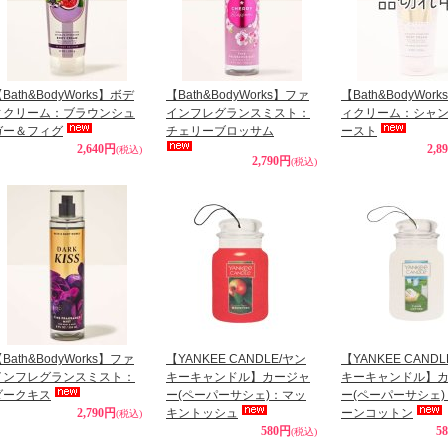
Bath&BodyWorks】ボデ
【Bath&BodyWorks】ファ
【Bath&BodyWor
ィクリーム：ブラウンシュ
インフレグランスミスト：
ィクリーム：シャ
ガー＆フィグ
チェリーブロッサム
ースト
2,640円
2,8
(税込)
2,790円
(税込)
Bath&BodyWorks】ファ
【YANKEE CANDLE/ヤン
【YANKEE CAND
インフレグランスミスト：
キーキャンドル】カージャ
キーキャンドル】
ダークキス
ー(ペーパーサシェ)：マッ
ー(ペーパーサシェ
2,790円
キントッシュ
ーンコットン
(税込)
580円
5
(税込)