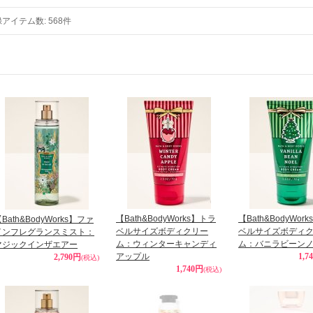
録アイテム数
:
568件
【Bath&BodyWorks】トラ
【Bath&BodyWor
Bath&BodyWorks】ファ
ベルサイズボディクリー
ベルサイズボディ
インフレグランスミスト：
ム：ウィンターキャンディ
ム：バニラビーン
マジックインザエアー
アップル
1,7
2,790円
(税込)
1,740円
(税込)