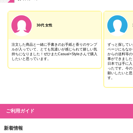
30代 女性
注文した商品と一緒に手書きのお手紙と香りのサンプ
ずっと探していた
ルが入っていて、とても気遣いが感じられて嬉しい気
ページにもなか
持ちになりました！ぜひまたCasual+Styleさんで購入
からの送料等の
したいと思っています。
事ができました
日本では手に入
ったです。今の
願いしたいと思
す。
ご利用ガイド
新着情報