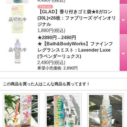
4,490円
(税込)
【GLAD】香り付きゴミ袋★8ガロン
(30L)×26枚：ファブリーズ ゲインオリ
ジナル
1,880円
(税込)
★2890円→2490円
★【Bath&BodyWorks】ファインフ
レグランスミスト：Lavender Luxe
(ラベンダーリュクス)
2,490円
(税込)
希望小売価格
:
2,890円
この商品を買った人はこんな商品も買ってます！