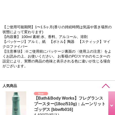
【ご使用可能期間】1〜1.5ヶ月(香りの持続時間は気温や置き場所の
状態によって変わります)
【内容量】 100ml 素材:水、香料、アルコール、溶剤
【パッケージ】アルミ、紙 【ボトル】陶器 【スティック】マイ
クロファイバー
【注意事項】:※ご使用前にパッケージ裏面の〈使用上の注意〉をよ
くお読みの上、お使いください。 お客様のPC/スマホのモニターの
設定により、実際の商品の色味と表示される色に違いが生じる場合
がございます。
人気商品
【Bath&Body Works】フレグランス
ブースター(18oz/510g)：ムーンリット
ゴッデス
[
bbwfb016
]