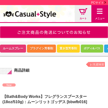
PCサイト
カート
メニュー
ルームスプレー
プラグイン芳香剤
置き型芳香剤
ボディ&バス
お洗濯雑貨
商品詳細
【Bath&Body Works】フレグランスブースター
(18oz/510g)：ムーンリットゴッデス
[bbwfb016]