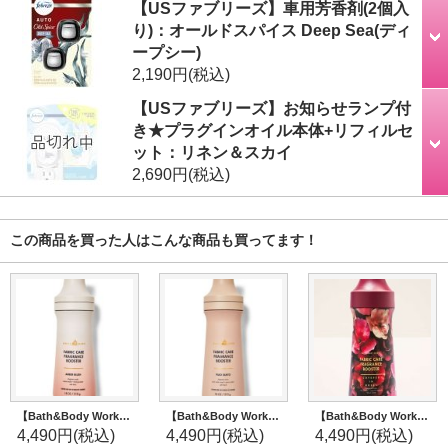
【USファブリーズ】車用芳香剤(2個入
り)：オールドスパイス Deep Sea(ディ
ープシー)
2,190円
(税込)
【USファブリーズ】お知らせランプ付
き★プラグインオイル本体+リフィルセ
ット：リネン＆スカイ
2,690円
(税込)
この商品を買った人はこんな商品も買ってます！
【Bath&Body Works】フレグランスブースター(18oz/510g)：アンバーブラッシュ
【Bath&Body Works】フレグランスブースター(18oz/510g)：パロサント
【Bath&Body Works】フレグランスブースター(18oz/510g)：Covered in Rose (カバーインローズ)
4,490円
(税込)
4,490円
(税込)
4,490円
(税込)