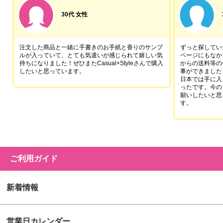
30代 女性
注文した商品と一緒に手書きのお手紙と香りのサンプ
ずっと探していた
ルが入っていて、とても気遣いが感じられて嬉しい気
ページにもなか
持ちになりました！ぜひまたCasual+Styleさんで購入
からの送料等の
したいと思っています。
事ができました
日本では手に入
ったです。今の
願いしたいと思
す。
ご利用ガイド
新着情報
営業日カレンダー