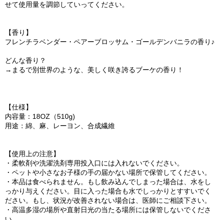
せて使用量を調節していってください。
【香り】
フレンチラベンダー・ペアーブロッサム・ゴールデンバニラの香り♪
どんな香り？
→まるで別世界のような、美しく咲き誇るブーケの香り！
【仕様】
内容量：18OZ（510g)
用途：綿、麻、レーヨン、合成繊維
【使用上の注意】
・柔軟剤や洗濯洗剤専用投入口には入れないでください。
・ペットや小さなお子様の手の届かない場所で保管してください。
・本品は食べられません。もし飲み込んでしまった場合は、水をし
っかり与えください。目に入った場合も水でしっかりとすすいでく
ださい。もし、状況が改善されない場合は、医師にご相談下さい。
・高温多湿の場所や直射日光の当たる場所には保管しないでくださ
い。