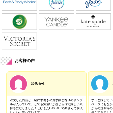
お客様の声
30代 女性
注文した商品と一緒に手書きのお手紙と香りのサンプ
ずっと探していた
ルが入っていて、とても気遣いが感じられて嬉しい気
ページにもなか
持ちになりました！ぜひまたCasual+Styleさんで購入
からの送料等の
したいと思っています。
事ができました