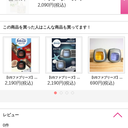
2,090円
(税込)
この商品を買った人はこんな商品も買ってます！
【USファブリーズ】車用芳香剤(2個入り)：オールドスパイス Timber(ティンバー)
【USファブリーズ】車用芳香剤(2個入り)：オーシャンブリーズ
【USファブリーズ】お試し用(タグ・パケなし)★車用芳香剤(イージークリップ)各種
2,190円
(税込)
2,190円
(税込)
690円
(税込)
レビュー
0
件