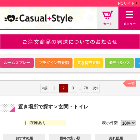
PCサイト
カート
メニュー
ルームスプレー
プラグイン芳香剤
置き型芳香剤
ボディ&バス
一覧
...
«
前
1
2
3
78
次
»
置き場所で探す > 玄関・トイレ
在庫あり
表示件数
:
おすすめ順
価格の安い順
売れ筋順