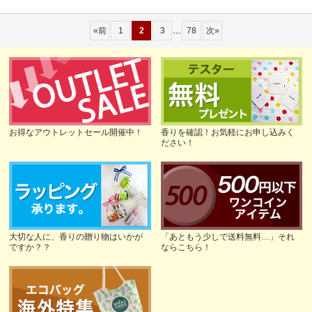
...
«
前
1
2
3
78
次
»
お得なアウトレットセール開催中！
香りを確認！お気軽にお申し込みく
ださい！
大切な人に、香りの贈り物はいかが
「あともう少しで送料無料…」それ
ですか？？
ならこちら！