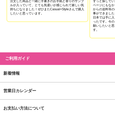
注文した商品と一緒に手書きのお手紙と香りのサンプ
ずっと探していた
ルが入っていて、とても気遣いが感じられて嬉しい気
ページにもなか
持ちになりました！ぜひまたCasual+Styleさんで購入
からの送料等の
したいと思っています。
事ができました
日本では手に入
ったです。今の
願いしたいと思
す。
ご利用ガイド
新着情報
営業日カレンダー
お支払い方法について