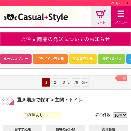
PCサイト
カート
メニュー
ルームスプレー
プラグイン芳香剤
置き型芳香剤
ボディ&バス
一覧
...
1
2
3
78
次
»
置き場所で探す > 玄関・トイレ
在庫あり
表示件数
:
おすすめ順
価格の安い順
売れ筋順