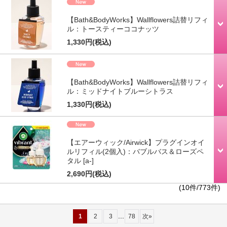
【Bath&BodyWorks】Wallflowers詰替リフィ
ル：トースティーココナッツ
1,330円
(税込)
【Bath&BodyWorks】Wallflowers詰替リフィ
ル：ミッドナイトブルーシトラス
1,330円
(税込)
【エアーウィック/Airwick】プラグインオイ
ルリフィル(2個入)：バブルバス＆ローズペ
タル
[a-]
2,690円
(税込)
(10件/773件)
...
1
2
3
78
次
»