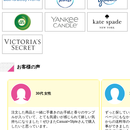
お客様の声
30代 女性
注文した商品と一緒に手書きのお手紙と香りのサンプ
ずっと探していた
ルが入っていて、とても気遣いが感じられて嬉しい気
ページにもなか
持ちになりました！ぜひまたCasual+Styleさんで購入
からの送料等の
したいと思っています。
事ができました