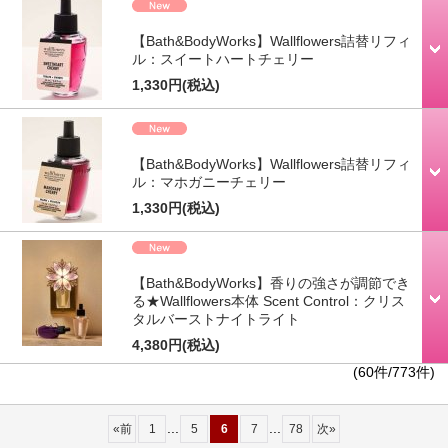
【Bath&BodyWorks】Wallflowers詰替リフィ
ル：スイートハートチェリー
1,330円
(税込)
【Bath&BodyWorks】Wallflowers詰替リフィ
ル：マホガニーチェリー
1,330円
(税込)
【Bath&BodyWorks】香りの強さが調節でき
る★Wallflowers本体 Scent Control：クリス
タルバーストナイトライト
4,380円
(税込)
(60件/773件)
...
...
«
前
1
5
6
7
78
次
»