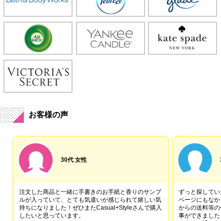
お客様の声
30代 女性
注文した商品と一緒に手書きのお手紙と香りのサンプ
ずっと探していた
ルが入っていて、とても気遣いが感じられて嬉しい気
ページにもなか
持ちになりました！ぜひまたCasual+Styleさんで購入
からの送料等の
したいと思っています。
事ができました