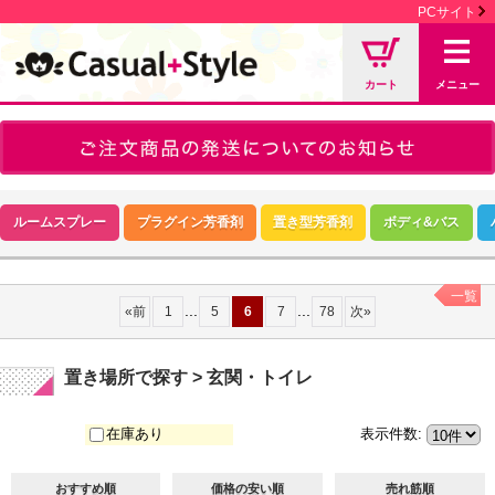
PCサイト
カート
メニュー
ルームスプレー
プラグイン芳香剤
置き型芳香剤
ボディ&バス
一覧
...
...
«
前
1
5
6
7
78
次
»
置き場所で探す > 玄関・トイレ
在庫あり
表示件数
:
おすすめ順
価格の安い順
売れ筋順