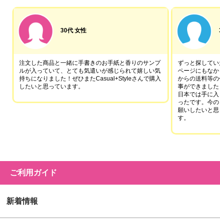
30代 女性
注文した商品と一緒に手書きのお手紙と香りのサンプ
ずっと探していた
ルが入っていて、とても気遣いが感じられて嬉しい気
ページにもなか
持ちになりました！ぜひまたCasual+Styleさんで購入
からの送料等の
したいと思っています。
事ができました
日本では手に入
ったです。今の
願いしたいと思
す。
ご利用ガイド
新着情報