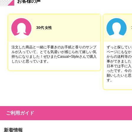
お客様の声
30代 女性
注文した商品と一緒に手書きのお手紙と香りのサンプ
ずっと探していた
ルが入っていて、とても気遣いが感じられて嬉しい気
ページにもなか
持ちになりました！ぜひまたCasual+Styleさんで購入
からの送料等の
したいと思っています。
事ができました
日本では手に入
ったです。今の
願いしたいと思
す。
ご利用ガイド
新着情報