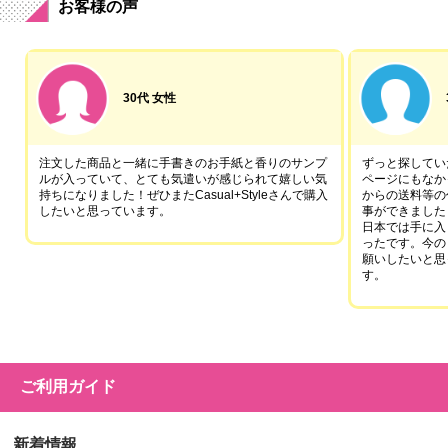
お客様の声
30代 女性
注文した商品と一緒に手書きのお手紙と香りのサンプ
ずっと探していた
ルが入っていて、とても気遣いが感じられて嬉しい気
ページにもなか
持ちになりました！ぜひまたCasual+Styleさんで購入
からの送料等の
したいと思っています。
事ができました
日本では手に入
ったです。今の
願いしたいと思
す。
ご利用ガイド
新着情報