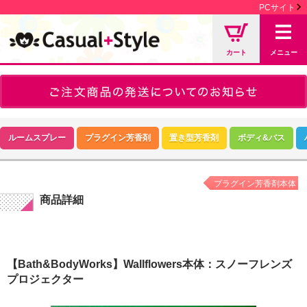
PCサイト
カート
メニュー
ルームスプレー
プラグイン芳香剤
置き型芳香剤
ボディ&バス
プラグイン芳香剤本体
商品詳細
【Bath&BodyWorks】Wallflowers本体：スノーフレンズ
プロジェクター