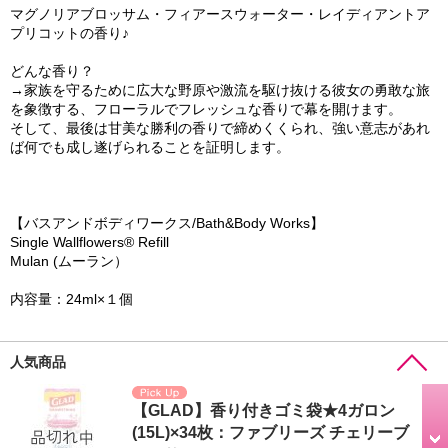
マグノリアブロッサム・フィアースウォーター・レイディアントア
プリコットの香り♪
どんな香り？
→家族を守るために広大な野原や激流を駆け抜ける彼女の勇敢な旅
を象徴する、フローラルでフレッシュな香りで幕を開けます。
そして、最後は甘美な勝利の香りで締めくくられ、強い意志があれ
ば何でも成し遂げられることを証明します。
【バスアンドボディワークス/Bath&Body Works】
Single Wallflowers® Refill
Mulan (ムーラン）
内容量：24ml×１個
人気商品
【GLAD】香り付きゴミ袋★4ガロン
(15L)×34枚：ファブリーズ チェリーブ