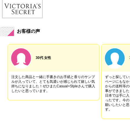
お客様の声
30代 女性
注文した商品と一緒に手書きのお手紙と香りのサンプ
ずっと探していた
ルが入っていて、とても気遣いが感じられて嬉しい気
ページにもなか
持ちになりました！ぜひまたCasual+Styleさんで購入
からの送料等の
したいと思っています。
事ができました
日本では手に入
ったです。今の
願いしたいと思
す。