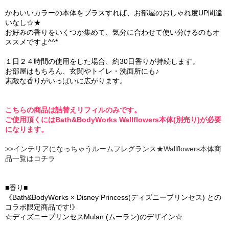
かわいいカラーの本体をプラスすれば、お部屋のおしゃれ度UP間違
いなし☆★
お好みの香りをいくつか集めて、気分に合わせて使い分けるのもオ
ススメですよ^^*
１日２４時間の使用をした場合、約30日香りが持続します。
お部屋はもちろん、玄関やトイレ・洗面所にも♪
素敵な香りがいっぱいに広がります。
こちらの商品は詰替えリフィルのみです。
ご使用頂くにはBath&BodyWorks Wallflowers本体(別売り)が必要
になります。
>>インテリアになっちゃうルームフレグランス★Wallflowers本体商
品一覧はコチラ
■香り■
《Bath&BodyWorks × Disney Princess(ディズニープリンセス) との
コラボ限定商品です!》
☆ディズニープリンセスMulan (ムーラン)のデザイン☆