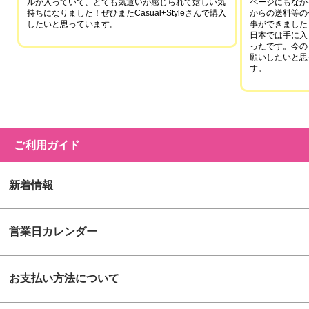
ルが入っていて、とても気遣いが感じられて嬉しい気
ページにもなか
持ちになりました！ぜひまたCasual+Styleさんで購入
からの送料等の
したいと思っています。
事ができました
日本では手に入
ったです。今の
願いしたいと思
す。
ご利用ガイド
新着情報
営業日カレンダー
お支払い方法について