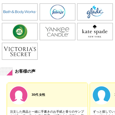
お客様の声
30代 女性
注文した商品と一緒に手書きのお手紙と香りのサンプ
ずっと探していた