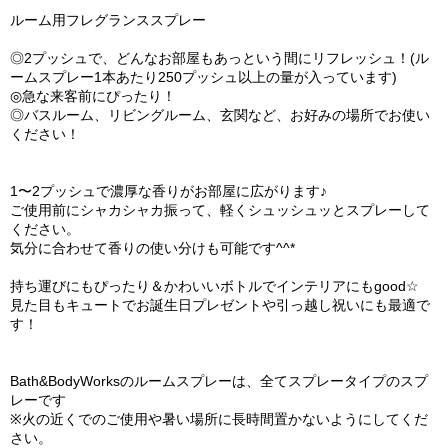
ルーム用フレグランススプレー
◎2プッシュで、どんなお部屋もあっという間にリフレッシュ！(ル
ームスプレー1本あたり250プッシュ以上の量が入っています)
◎急な来客前にぴったり！
◎バスルーム、リビングルーム、玄関など、お好みの場所でお使い
ください！
1〜2プッシュで濃厚な香りがお部屋に広がります♪
ご使用前にシャカシャカ振って、軽くシュッシュッとスプレーして
ください。
気分に合わせて香りの使い分けも可能です^^*
持ち運びにもぴったり＆かわいいボトルでインテリアにもgood☆
見た目もキュートでお誕生日プレゼントや引っ越し祝いにも最適で
す！
Bath&BodyWorksのルームスプレーは、全てスプレータイプのスプ
レーです
※火の近くでのご使用や暑い場所に長時間置かないようにしてくだ
さい。