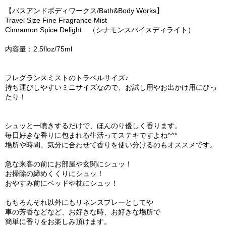
【バスアンドボディワークス/Bath&Body Works】
Travel Size Fine Fragrance Mist
Cinnamon Spice Delight （シナモンスパイスディライト）
内容量：2.5floz/75ml
フレグランスミストのトラベルサイズ♪
持ち運びしやすいミニサイズなので、お試し用やお出かけ用にぴっ
たり！
シュッと一噴きするだけで、ほんのり優しく香ります。
毎日好きな香りに包まれる生活ってステキですよね^^*
場所や時間、気分に合わせて香りを使い分けるのもオススメです。
急な来客の前にお部屋や玄関にシュッ！
お掃除の締めくくりにシュッ！
おやすみ前にベッドや枕にシュッ！
もちろんそれ以外にもリネンスプレーとしてや
車の芳香などなど、お好きな時、お好きな場所で
簡単に香りをお楽しみ頂けます。