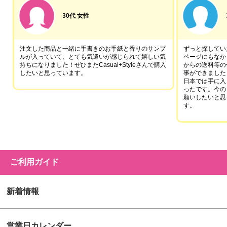
30代 女性
注文した商品と一緒に手書きのお手紙と香りのサンプ
ずっと探していた
ルが入っていて、とても気遣いが感じられて嬉しい気
ページにもなか
持ちになりました！ぜひまたCasual+Styleさんで購入
からの送料等の
したいと思っています。
事ができました
日本では手に入
ったです。今の
願いしたいと思
す。
ご利用ガイド
新着情報
営業日カレンダー