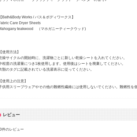
【Bath&Body Works / バス＆ボディワークス】
Fabric Care Dryer Sheets
Mahogany teakwood （マホガニーティークウッド)
【使用方法】
乾燥サイクルの開始時に、洗濯物ごとに新しい乾燥シートを入れてください。
中程度の洗濯量につき1枚使用します。使用後はシートを廃棄してください。
衣類のタグに記載されている洗濯表示に従ってください。
【使用上の注意】
子供用スリープウェアやその他の難燃性繊維には使用しないでください。難燃性を
レビュー
0
件のレビュー