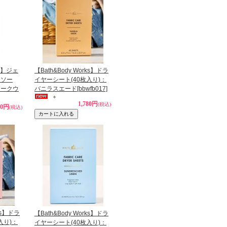
ks】ジェ
【Bath&Body Works】ドラ
ドソー
イヤーシート(40枚入り)：
ィークウ
バニラスエード
[bbwfb017]
1,780円
(税込)
90円
(税込)
rks】ドラ
【Bath&Body Works】ドラ
入り)：
イヤーシート(40枚入り)：