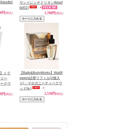
ト
[bbwfb0
サンドレンチドリネン
[bbwf
b001]
80円
1,780円
(税込)
(税込)
【Bath&BodyWorks】Wallfl
ks】トラ
owers詰替リフィル(2個入
クリー
り)：マホガニーティークウ
ィークウ
ッド
[a-]
2,550円
40円
(税込)
(税込)