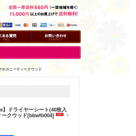
問
お問い合わせ
り)：マホガニーティークウッド
orks】ドライヤーシート(40枚入
ィークウッド
[
bbwfb004
]