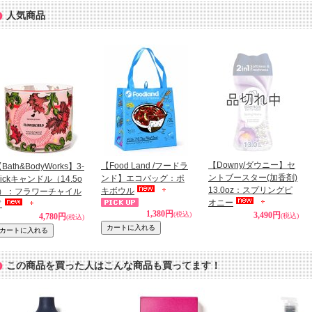
人気商品
【Downy/ダウニー】セ
【Food Land /フードラ
Bath&BodyWorks】3-
ントブースター(加香剤)
ンド】エコバッグ：ポ
ickキャンドル（14.5o
13.0oz：スプリングピ
キボウル
z）：フラワーチャイル
オニー
ド
1,380円
(税込)
3,490円
4,780円
(税込)
(税込)
この商品を買った人はこんな商品も買ってます！