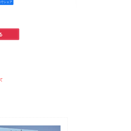
okでシェア
て