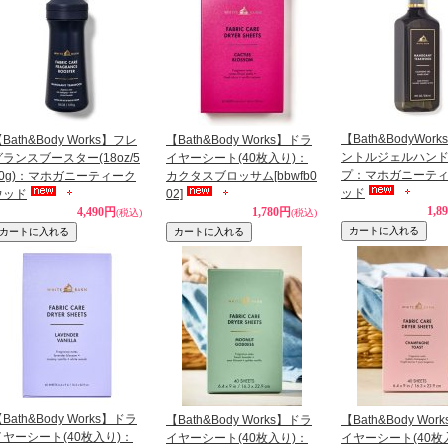
【Bath&BodyWor
Bath&Body Works】フレ
【Bath&Body Works】ドラ
ントルジェルハン
グランスブースター(18oz/5
イヤーシート(40枚入り)：
プ：マホガニーテ
10g)：マホガニーティーク
カクタスブロッサム
[bbwfb0
ッド
ウッド
02]
1,8
4,490円
1,780円
(税込)
(税込)
Bath&Body Works】ドラ
【Bath&Body Works】ドラ
【Bath&Body Wo
イヤーシート(40枚入り)：
イヤーシート(40枚入り)：
イヤーシート(40枚