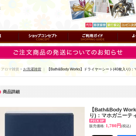
店
ショップコンセプト
ご利用ガイド
よくある質
 アロマ雑貨 >
お洗濯雑貨
｜
【Bath&Body Works】ドライヤーシート(40枚入
商品詳細
【Bath&Body W
り)：マホガニーテ
1,780円
販売価格
:
(税込)