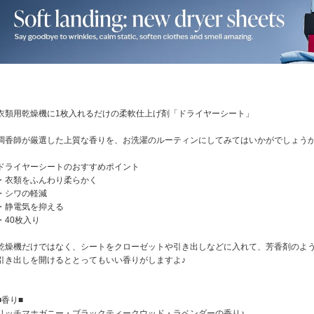
衣類用乾燥機に1枚入れるだけの柔軟仕上げ剤「ドライヤーシート」
調香師が厳選した上質な香りを、お洗濯のルーティンにしてみてはいかがでしょうか^
ドライヤーシートのおすすめポイント
・衣類をふんわり柔らかく
・シワの軽減
・静電気を抑える
・40枚入り
乾燥機だけではなく、シートをクローゼットや引き出しなどに入れて、芳香剤のよ
引き出しを開けるととってもいい香りがしますよ♪
■香り■
リッチマホガニー・ブラックティークウッド・ラベンダーの香り♪