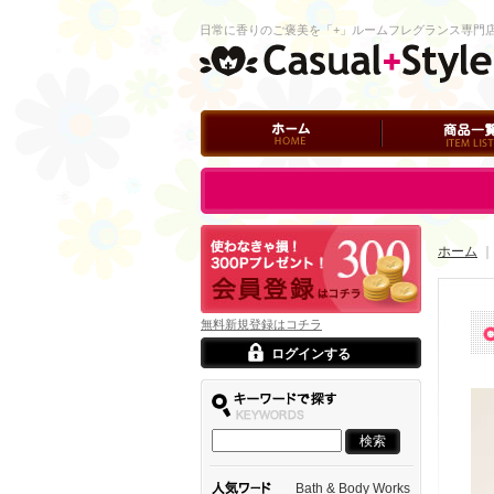
日常に香りのご褒美を「+」ルームフレグランス専門
ホーム
商品一覧
ログイン
ホーム
｜
無料新規登録はコチラ
ログインする
Bath & Body Works