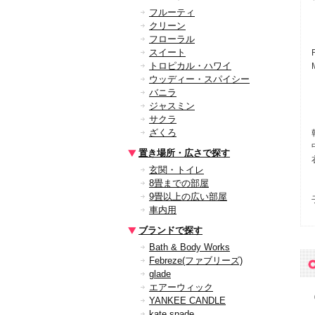
フルーティ
クリーン
フローラル
スイート
トロピカル・ハワイ
ウッディー・スパイシー
バニラ
ジャスミン
サクラ
ざくろ
置き場所・広さで探す
玄関・トイレ
8畳までの部屋
9畳以上の広い部屋
車内用
ブランドで探す
Bath & Body Works
Febreze(ファブリーズ)
glade
エアーウィック
YANKEE CANDLE
kate spade