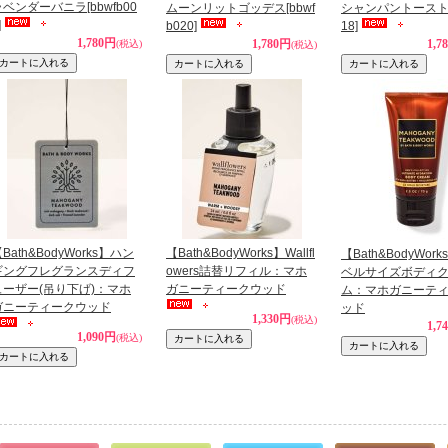
ラベンダーバニラ
[bbwfb00
ムーンリットゴッデス
[bbwf
シャンパントース
]
b020]
18]
1,780円
1,780円
1,7
(税込)
(税込)
Bath&BodyWorks】ハン
【Bath&BodyWorks】Wallfl
【Bath&BodyWor
ギングフレグランスディフ
owers詰替リフィル：マホ
ベルサイズボディ
ューザー(吊り下げ)：マホ
ガニーティークウッド
ム：マホガニーテ
ガニーティークウッド
ッド
1,330円
(税込)
1,7
1,090円
(税込)