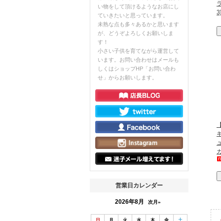
い物をして頂けるようなお店にし
3
ていきたいと思っています。
未熟な点も多々あるかと思います
が、どうぞよろしくお願いしま
す！
小さい子供を育てながら運営して
います。お問い合わせはメールも
しくはショップHP「お問い合わ
せ」からお願いします。
【
営業日カレンダー
2026年8月
次月»
日
月
火
水
木
金
土