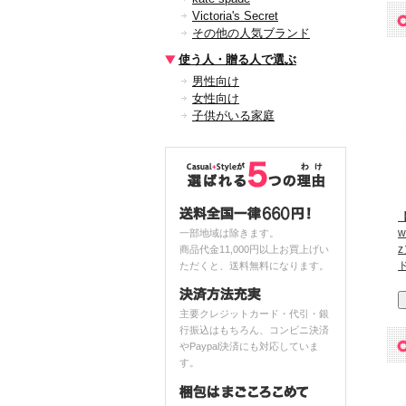
Victoria's Secret
その他の人気ブランド
使う人・贈る人で選ぶ
男性向け
女性向け
子供がいる家庭
【
w
一部地域は除きます。
商品代金11,000円以上お買上げい
ただくと、送料無料になります。
主要クレジットカード・代引・銀
行振込はもちろん、コンビニ決済
やPaypal決済にも対応していま
す。