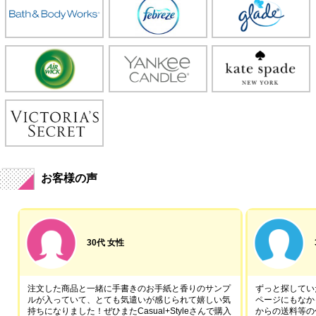
お客様の声
30代 女性
注文した商品と一緒に手書きのお手紙と香りのサンプ
ずっと探していた
ルが入っていて、とても気遣いが感じられて嬉しい気
ページにもなか
持ちになりました！ぜひまたCasual+Styleさんで購入
からの送料等の