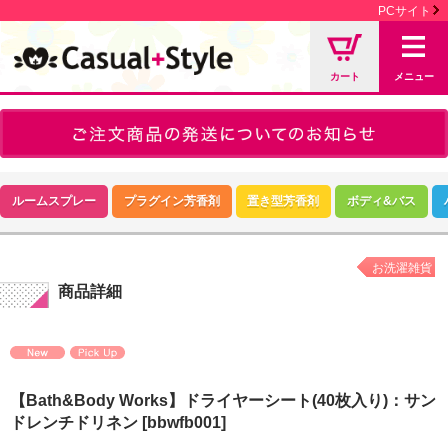
PCサイト
カート
メニュー
ルームスプレー
プラグイン芳香剤
置き型芳香剤
ボディ&バス
お洗濯雑貨
商品詳細
【Bath&Body Works】ドライヤーシート(40枚入り)：サン
ドレンチドリネン
[bbwfb001]