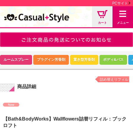
PCサイト
カート
メニュー
ルームスプレー
プラグイン芳香剤
置き型芳香剤
ボディ&バス
詰め替えリフィル
商品詳細
【Bath&BodyWorks】Wallflowers詰替リフィル：ブック
ロフト