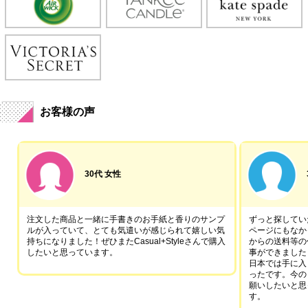
お客様の声
30代 女性
注文した商品と一緒に手書きのお手紙と香りのサンプ
ずっと探していた
ルが入っていて、とても気遣いが感じられて嬉しい気
ページにもなか
持ちになりました！ぜひまたCasual+Styleさんで購入
からの送料等の
したいと思っています。
事ができました
日本では手に入
ったです。今の
願いしたいと思
す。