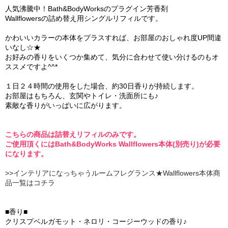
人気沸騰中！Bath&BodyWorksのプラグイン芳香剤
Wallflowersの詰め替え用シングルリフィルです。
かわいいカラーの本体をプラスすれば、お部屋のおしゃれ度UP間違
いなし☆★
お好みの香りをいくつか集めて、気分に合わせて使い分けるのもオ
ススメですよ^^*
１日２４時間の使用をした場合、約30日香りが持続します。
お部屋はもちろん、玄関やトイレ・洗面所にも♪
素敵な香りがいっぱいに広がります。
こちらの商品は詰替えリフィルのみです。
ご使用頂くにはBath&BodyWorks Wallflowers本体(別売り)が必要
になります。
>>インテリアになっちゃうルームフレグランス★Wallflowers本体商
品一覧はコチラ
■香り■
クリスプベルガモット・ネロリ・コージーウッドの香り♪