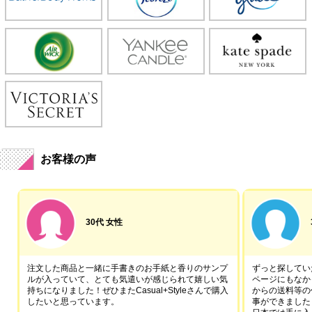
お客様の声
30代 女性
注文した商品と一緒に手書きのお手紙と香りのサンプ
ずっと探していた
ルが入っていて、とても気遣いが感じられて嬉しい気
ページにもなか
持ちになりました！ぜひまたCasual+Styleさんで購入
からの送料等の
したいと思っています。
事ができました