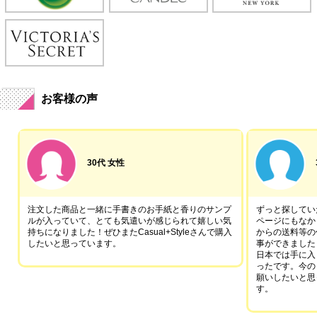
お客様の声
30代 女性
注文した商品と一緒に手書きのお手紙と香りのサンプ
ずっと探していた
ルが入っていて、とても気遣いが感じられて嬉しい気
ページにもなか
持ちになりました！ぜひまたCasual+Styleさんで購入
からの送料等の
したいと思っています。
事ができました
日本では手に入
ったです。今の
願いしたいと思
す。