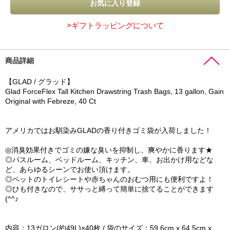
>ギフトラッピングについて
商品詳細
【GLAD / グラッド】
Glad ForceFlex Tall Kitchen Drawstring Trash Bags, 13 gallon, Gain
Original with Febreze, 40 Ct
アメリカではお馴染みGLADの香り付きゴミ袋が入荷しました！
◎消臭効果付きでゴミの嫌な臭いを抑制し、爽やかに香ります★
◎バスルーム、ベッドルーム、キッチン、車、お出かけ用などな
ど、あらゆるシーンでお使い頂けます。
◎ペットのトイレシートや赤ちゃんのおむつ用にも便利ですよ！
◎ひも付きなので、ササっと縛って簡単に捨てることができます
(^^♪
内容：13ガロン(約49L)×40枚 / 袋のサイズ：59.6cm x 64.5cm x