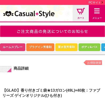
PCサイト
カート
メニュー
ルームスプレー
プラグイン芳香剤
置き型芳香剤
ボディ&バス
お掃除雑貨
商品詳細
【GLAD】香り付きゴミ袋★13ガロン(49L)×40枚：ファブ
リーズ ゲインオリジナル(ひも付き)