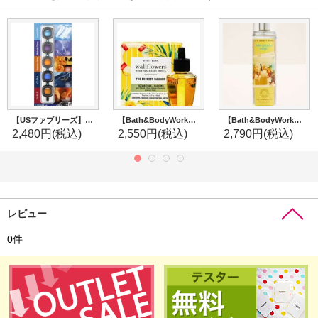
【USファブリーズ】車用芳香剤アソートセット(5個入り)
【Bath&BodyWorks】Wallflowers詰替リフィル(2個入り)：The Perfect Summer (ザパーフェクトサマー)
【Bath&BodyWorks】ファインフレグランスミスト：ピニャコラーダスワール
2,480円
(税込)
2,550円
(税込)
2,790円
(税込)
レビュー
0
件