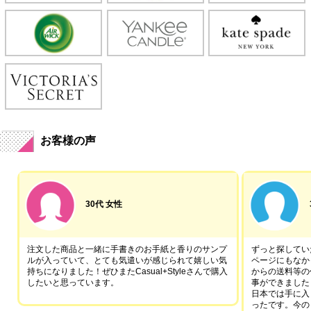
お客様の声
30代 女性
注文した商品と一緒に手書きのお手紙と香りのサンプ
ずっと探していた
ルが入っていて、とても気遣いが感じられて嬉しい気
ページにもなか
持ちになりました！ぜひまたCasual+Styleさんで購入
からの送料等の
したいと思っています。
事ができました
日本では手に入
ったです。今の