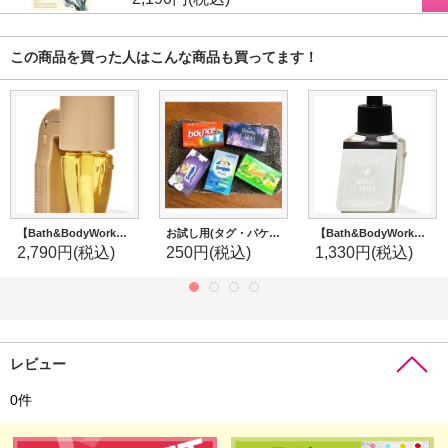
この商品を買った人はこんな商品も買ってます！
【Bath&BodyWorks】香りの強さが調節できる★Wallflowers本体 Scent Control：トープ
お試し用(タグ・パケなし)バラ売り★ドライヤーシート5枚セット
【Bath&BodyWorks】Wallflowers詰替リフィル：ホワイトティーシャツ
2,790円
(税込)
250円
(税込)
1,330円
(税込)
レビュー
0
件