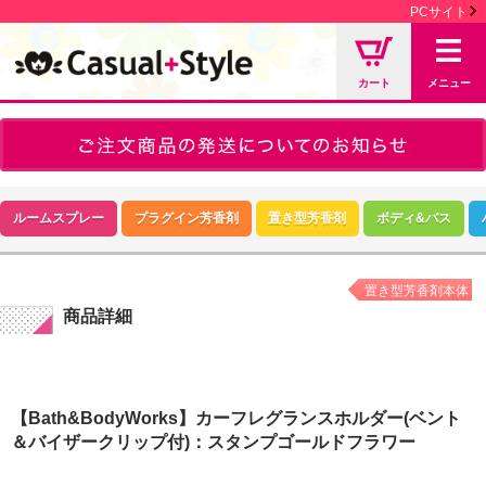
PCサイト
カート
メニュー
ルームスプレー
プラグイン芳香剤
置き型芳香剤
ボディ&バス
置き型芳香剤本体
商品詳細
【Bath&BodyWorks】カーフレグランスホルダー(ベント
＆バイザークリップ付)：スタンプゴールドフラワー