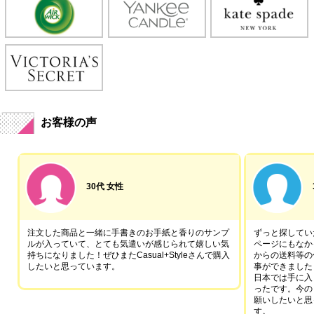
お客様の声
30代 女性
注文した商品と一緒に手書きのお手紙と香りのサンプ
ずっと探していた
ルが入っていて、とても気遣いが感じられて嬉しい気
ページにもなか
持ちになりました！ぜひまたCasual+Styleさんで購入
からの送料等の
したいと思っています。
事ができました
日本では手に入
ったです。今の
願いしたいと思
す。