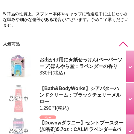
※商品の性質上、スプレー本体やキャップに輸送途中に生じた小さ
な凹みや細かな傷等がある場合がございます。予めご了承ください
ませ。
人気商品
お出かけ用に★紙せっけん(ペーパーソ
ープ)ほんやら堂：ラベンダーの香り
330円
(税込)
【Bath&BodyWorks】シアバターハ
ンドクリーム：ブラックチェリーメル
ロー
1,290円
(税込)
【Downy/ダウニー】セントブースター
(加香剤)5.7oz：CALM ラベンダー&バ