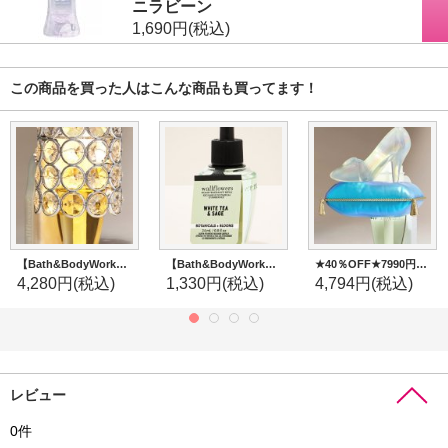
ニラビーン
1,690円
(税込)
この商品を買った人はこんな商品も買ってます！
【Bath&BodyWorks】香りの強さが調節できる★Wallflowers本体 Scent Control：クリアジェム(ジェムトッパー)ナイトライト
【Bath&BodyWorks】Wallflowers詰替リフィル：ホワイトティー＆セージ
★40％OFF★7990円→4794円【Bath&BodyWorks】《Disney Princessコラボ》香りの強さが調節できる★Wallflowers本体 Scent Control：シンデレラ
4,280円
(税込)
1,330円
(税込)
4,794円
(税込)
レビュー
0
件