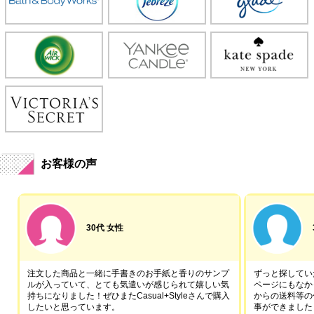
お客様の声
30代 女性
注文した商品と一緒に手書きのお手紙と香りのサンプ
ずっと探していた
ルが入っていて、とても気遣いが感じられて嬉しい気
ページにもなか
持ちになりました！ぜひまたCasual+Styleさんで購入
からの送料等の
したいと思っています。
事ができました