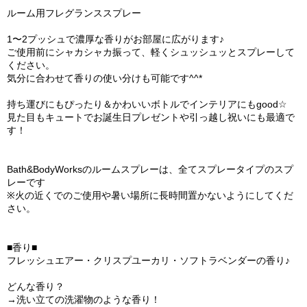
ルーム用フレグランススプレー
1〜2プッシュで濃厚な香りがお部屋に広がります♪
ご使用前にシャカシャカ振って、軽くシュッシュッとスプレーして
ください。
気分に合わせて香りの使い分けも可能です^^*
持ち運びにもぴったり＆かわいいボトルでインテリアにもgood☆
見た目もキュートでお誕生日プレゼントや引っ越し祝いにも最適で
す！
Bath&BodyWorksのルームスプレーは、全てスプレータイプのスプ
レーです
※火の近くでのご使用や暑い場所に長時間置かないようにしてくだ
さい。
■香り■
フレッシュエアー・クリスプユーカリ・ソフトラベンダーの香り♪
どんな香り？
→洗い立ての洗濯物のような香り！