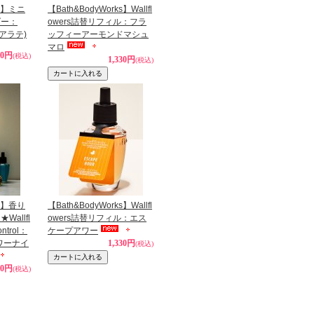
ks】ミニ
【Bath&BodyWorks】Wallfl
ダー：
owers詰替リフィル：フラ
スモアラテ)
ッフィーアーモンドマシュ
マロ
90円
(税込)
1,330円
(税込)
ks】香り
【Bath&BodyWorks】Wallfl
allfl
owers詰替リフィル：エス
ntrol：
ケープアワー
ラワーナイ
1,330円
(税込)
90円
(税込)