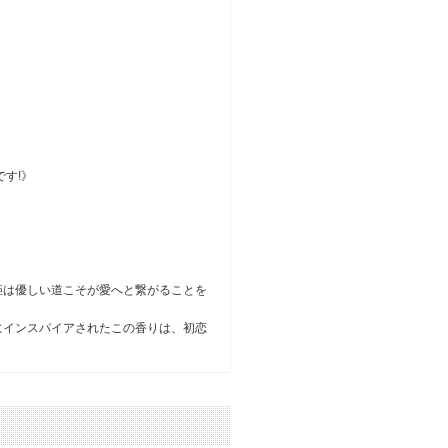
品です!》
姫は優しい道こそが愛へと繋がることを
にインスパイアされたこの香りは、初恋