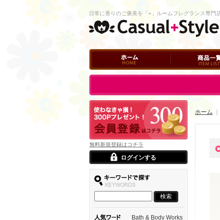
日常に香りのご褒美を「+」ルームフレグランス専門
ホーム
商品一覧
ログイン
ホーム
｜
無料新規登録はコチラ
ログインする
Bath & Body Works