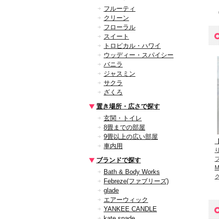
フルーティ
クリーン
フローラル
スイート
トロピカル・ハワイ
ウッディー・スパイシー
バニラ
ジャスミン
サクラ
ざくろ
置き場所・広さで探す
玄関・トイレ
8畳までの部屋
9畳以上の広い部屋
車内用
り
フ
ブランドで探す
Bath & Body Works
ク
Febreze(ファブリーズ)
glade
エアーウィック
YANKEE CANDLE
kate spade