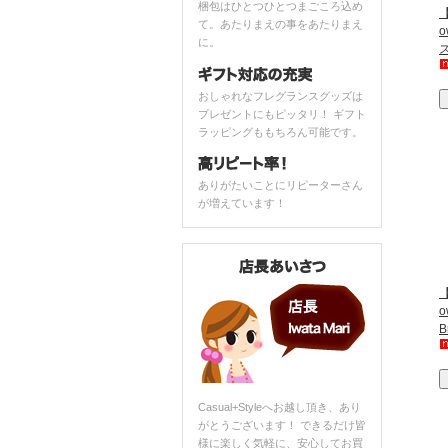
梱包はひとつひとつまごころ込め
【
て。あたりまえの事をあたりまえ
に。
おしゃれなフレグランスグッズは
プレゼントにもピッタリ！ ギフト
ラッピングももちろん可能です。
ありがたいことにリピーターさん
が増えています！
【
o
B
Casual+Styleへお越し頂き、あり
がとうございます！ できるだけ皆
様に楽しく気軽に、安心してお買