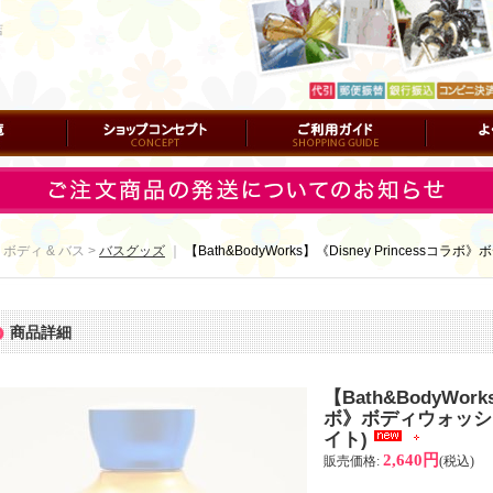
店
ショップコンセプト
ご利用ガイド
よくある質
 ボディ & バス >
バスグッズ
｜
【Bath&BodyWorks】《Disney Princessコラ
商品詳細
【Bath&BodyWork
ボ》ボディウォッシュ：
イト)
2,640円
販売価格
:
(税込)