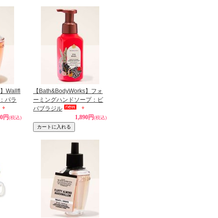
】Wallfl
【Bath&BodyWorks】フォ
ル：パラ
ーミングハンドソープ：ビ
バブラジル
30円
1,890円
(税込)
(税込)