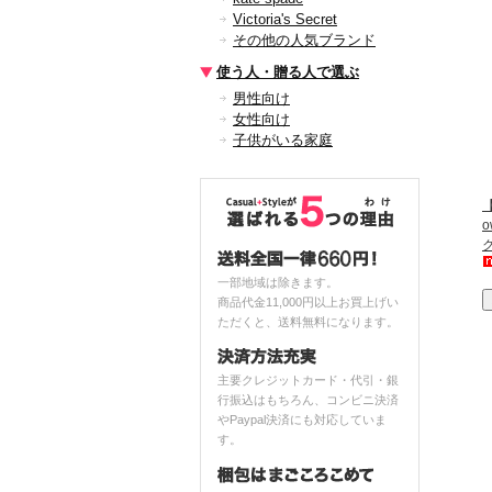
Victoria's Secret
その他の人気ブランド
使う人・贈る人で選ぶ
男性向け
女性向け
子供がいる家庭
【
一部地域は除きます。
商品代金11,000円以上お買上げい
ただくと、送料無料になります。
主要クレジットカード・代引・銀
行振込はもちろん、コンビニ決済
やPaypal決済にも対応していま
す。