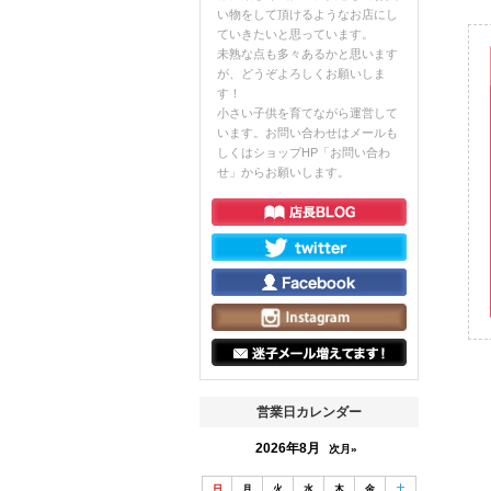
い物をして頂けるようなお店にし
ていきたいと思っています。
未熟な点も多々あるかと思います
が、どうぞよろしくお願いしま
す！
小さい子供を育てながら運営して
います。お問い合わせはメールも
しくはショップHP「お問い合わ
せ」からお願いします。
営業日カレンダー
2026年8月
次月»
日
月
火
水
木
金
土