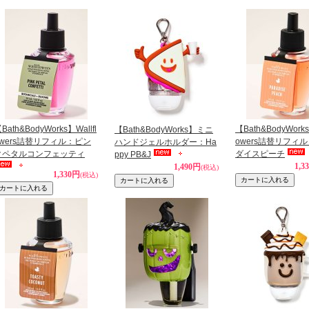
Bath&BodyWorks】Wallfl
【Bath&BodyWorks
【Bath&BodyWorks】ミニ
owers詰替リフィル：ピン
owers詰替リフィ
ハンドジェルホルダー：Ha
クペタルコンフェッティ
ダイスピーチ
ppy PB&J
1,3
1,490円
(税込)
1,330円
(税込)