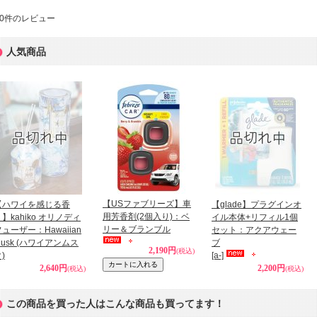
0
件のレビュー
人気商品
【USファブリーズ】車
【ハワイを感じる香
【glade】プラグインオ
用芳香剤(2個入り)：ベ
】kahiko オリノディ
イル本体+リフィル1個
リー＆ブランブル
ューザー：Hawaiian
セット：アクアウェー
Musk (ハワイアンムス
ブ
2,190円
(税込)
)
[a-]
2,640円
2,200円
(税込)
(税込)
この商品を買った人はこんな商品も買ってます！