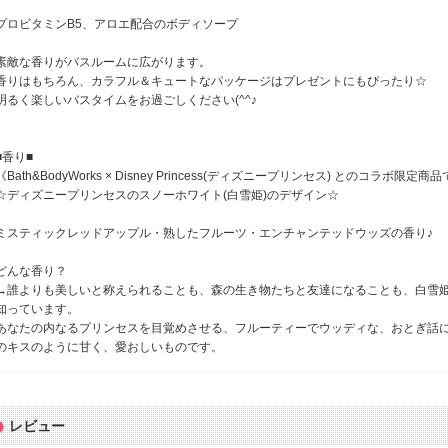
プロビタミンB5、アロエ配合のボディソープ
素敵な香りがバスルームに広がります。
香りはもちろん、カラフル＆キュートなパッケージはプレゼントにもぴったり☆
明るく楽しいバスタイムをお過ごしください(^^♪
■香り■
《Bath&BodyWorks × Disney Princess(ディズニープリンセス) とのコラボ限定商
☆ディズニープリンセスのスノーホワイト(白雪姫)のデザイン☆
ミスティックレッドアップル・熟したフルーツ・エンチャンテッドウッズの香り♪
どんな香り？
→誰よりも美しいと称えられることも、森の生き物たちと友達になることも、白雪
知っています。
あなたの内なるプリンセスを目覚めさせる、フルーティーでウッディな、おとぎ話
のキスのように甘く、愛おしいものです。
レビュー