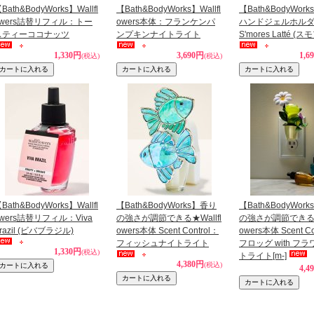
Bath&BodyWorks】Wallfl
【Bath&BodyWorks】Wallfl
【Bath&BodyWor
owers詰替リフィル：トー
owers本体：フランケンパ
ハンドジェルホル
スティーココナッツ
ンプキンナイトライト
S'mores Latté (
1,330円
3,690円
1,6
(税込)
(税込)
Bath&BodyWorks】Wallfl
【Bath&BodyWorks】香り
【Bath&BodyWor
wers詰替リフィル：Viva
の強さが調節できる★Wallfl
の強さが調節できる★W
razil (ビバブラジル)
owers本体 Scent Control：
owers本体 Scent Co
フィッシュナイトライト
フロッグ with フ
1,330円
(税込)
トライト
[m-]
4,380円
(税込)
4,4