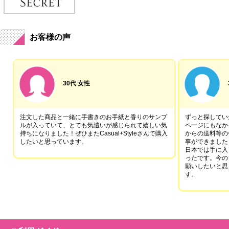
お客様の声
30代 女性
注文した商品と一緒に手書きのお手紙と香りのサンプ
ずっと探していた
ルが入っていて、とても気遣いが感じられて嬉しい気
ページにもなか
持ちになりました！ぜひまたCasual+Styleさんで購入
からの送料等の
したいと思っています。
事ができました
日本では手に入
ったです。今の
願いしたいと思
す。