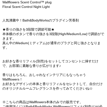
Wallflowers Scent Control™ plug
Floral Scent Control Night Light
人気沸騰中！Bath&BodyWorksのプラグイン芳香剤
★香りの強さを3段階で調節可能★
本体横のボタンで香りの強さを3段階(High/Medium/Low)で調節がで
きます。
真ん中のMedium(ミディアム)が通常のプラグと同じ強さとなりま
す。
お好きな香りリフィル(別売)をセットしてコンセントに挿すだけ
で、お部屋に素敵な香りが広がります♪
香りはもちろん、おしゃれなインテリアにもなっちゃう
Wallflowers！
お好きなデザインの本体と香りリフィルをセレクトして、自分だけ
のオリジナルルームフレグランスを作ってみてくださいね☆
※こちらの商品はWallflowers本体のみでの販売です。
ご使用頂くにはBath&BodyWorks Wallflowersリフィル(別売り)が必