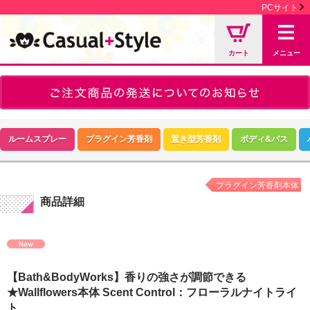
PCサイト
カート
メニュー
ルームスプレー
プラグイン芳香剤
置き型芳香剤
ボディ&バス
プラグイン芳香剤本体
商品詳細
【Bath&BodyWorks】香りの強さが調節できる
★Wallflowers本体 Scent Control：フローラルナイトライ
ト