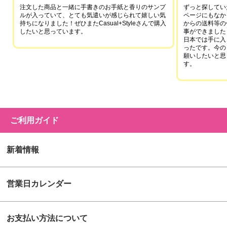
注文した商品と一緒に手書きのお手紙と香りのサンプ
ずっと探していた
ルが入っていて、とても気遣いが感じられて嬉しい気
ページにもなか
持ちになりました！ぜひまたCasual+Styleさんで購入
からの送料等の
したいと思っています。
事ができました
日本では手に入
ったです。今の
願いしたいと思
す。
ご利用ガイド
新着情報
営業日カレンダー
お支払い方法について