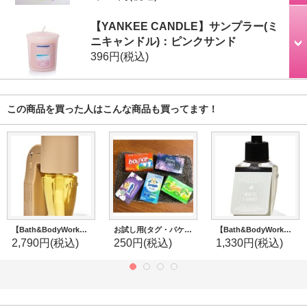
【YANKEE CANDLE】サンプラー(ミ
ニキャンドル)：ピンクサンド
396円
(税込)
この商品を買った人はこんな商品も買ってます！
【Bath&BodyWorks】香りの強さが調節できる★Wallflowers本体 Scent Control：トープ
お試し用(タグ・パケなし)バラ売り★ドライヤーシート5枚セット
【Bath&BodyWorks】Wallflowers詰替リフィル：ホワイトティーシャツ
2,790円
(税込)
250円
(税込)
1,330円
(税込)