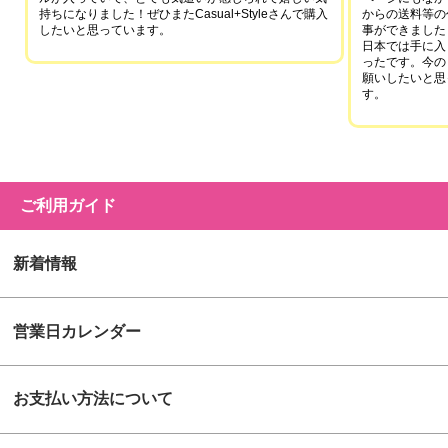
持ちになりました！ぜひまたCasual+Styleさんで購入
からの送料等の
したいと思っています。
事ができました
日本では手に入
ったです。今の
願いしたいと思
す。
ご利用ガイド
新着情報
営業日カレンダー
お支払い方法について