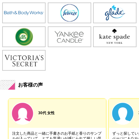
お客様の声
30代 女性
注文した商品と一緒に手書きのお手紙と香りのサンプ
ずっと探していた
ルが入っていて、とても気遣いが感じられて嬉しい気
ページにもなか